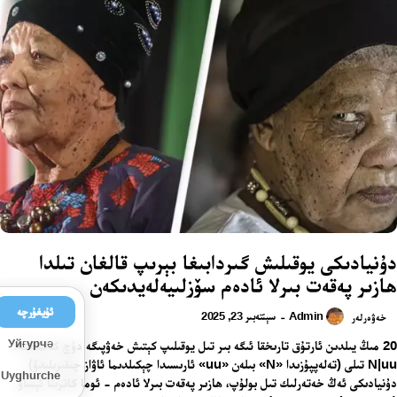
دۇنيادىكى يوقىلىش گىردابىغا بېرىپ قالغان تىلدا
ھازىر پەقەت بىرلا ئادەم سۆزلىيەلەيدىكەن
ئۇيغۇرچە
Admin
سېنتەبىر 23, 2025
-
خەۋەرلەر
Уйғурчә
20 مىڭ يىلدىن ئارتۇق تارىخقا ئىگە بىر تىل يوقىلىپ كېتىش خەۋپىگە دۇچ كەلمەكتە.
N|uu تىلى (تەلەپپۇزىدا «N» بىلەن «uu» ئارىسىدا چېكىلدىما ئاۋاز چىقىرىلىدۇ)
Uyghurche
دۇنيادىكى ئەڭ خەتەرلىك تىل بولۇپ، ھازىر پەقەت بىرلا ئادەم - ئوما كاترىنا ئېساۋ