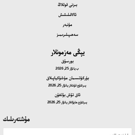
بىزنى قوللاڭ
ئالاقىلىشىش
مۇنبەر
سەھىپىلىرىمىز
يېڭى مەزمونلار
بورسۇق
ب
يانۋار 25, 2026
بۈركۈتسىمان مۈشۈكياپىلاق
يىرتقۇچ قۇشلار
يانۋار 25, 2026
ئاق تۆش بۇلغۇن
يىرتقۇچ ھايۋانلار
يانۋار 25, 2026
مۇشتەرىلىك