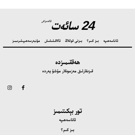
24 سائەت
ئالدىراش
ئاناسەھىپە
بىز كىم؟
بىزنى قوللاڭ
ئالاقىلىشىش
مۇنبەر
سەھىپىلىرىمىز
ھەققىمىزدە
قىزىقارلىق مەزمونلار مۇشۇ يەردە
تور بېكىتىمىز
ئاناسەھىپە
بىز كىم؟