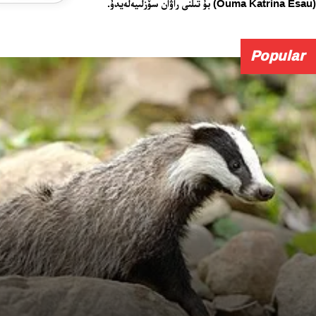
(Ouma Katrina Esau) بۇ تىلنى راۋان سۆزلىيەلەيدۇ.
Popular