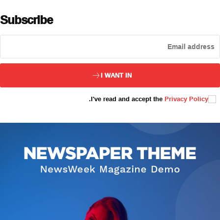
Subscribe
ئەزا بولاي
I WANT IN
.
I've read and accept the
Privacy Policy
تور بېكىتىمىز
ئاناسەھىپە
بىز كىم؟
بىزنى قوللاڭ
ئالاقىلىشىش
مۇنبەر
سەھىپىلىرىمىز