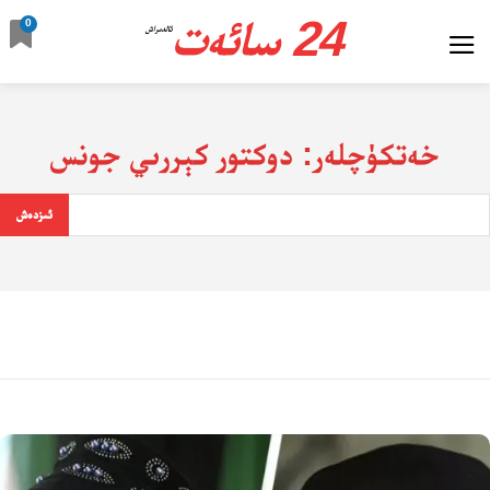
24 سائەت
0
ئالدىراش
خەتكۈچلەر:
دوكتور كېررىي جونس
ئىزدەش