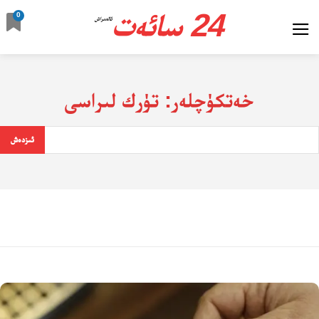
24 سائەت
0
ئالدىراش
خەتكۈچلەر:
تۈرك لىراسى
ئىزدەش