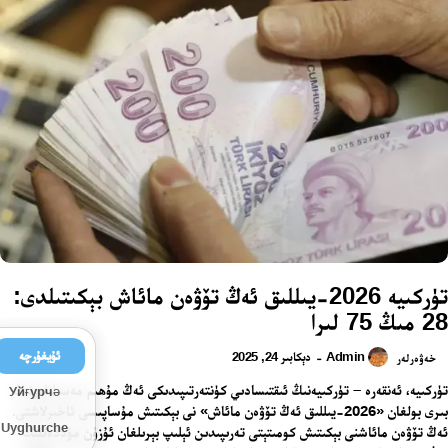
تۈركىيە 2026-يىللىق ئەڭ تۆۋەن مائاش بېكىتىلدى:
28 مىڭ 75 لىرا
ئۇيغۇرچە
Admin
دېكابىر 24, 2025
-
خەۋەرلەر
تۈركىيە، ئەنقەرە – تۈركىيەنىڭ ئىقتىسادىي كۈنتەرتىپىدىكى ئەڭ مۇھىم مەسىلىلەرنىڭ
Уйғурчә
بىرى بولغان «2026-يىللىق ئەڭ تۆۋەن مائاش» نى بېكىتىش مۇساپىسى ئاخىرلاشتى.
Uyghurche
ئەڭ تۆۋەن مائاشنى بېكىتىش كومىتېتى تەرىپىدىن ئېلىپ بېرىلغان ئۇزۇن مۇددەتلىك