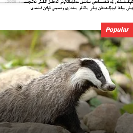
كېڭىشىشلەر ۋە ئىقتىسادىي سانلىق مەلۇماتلارنى تەھلىل قىلىش نەتىجىسىدە، 2026-
يىلى يولغا قويۇلىدىغان يېڭى مائاش مىقدارى رەسمىي ئېلان قىلىندى.
Popular