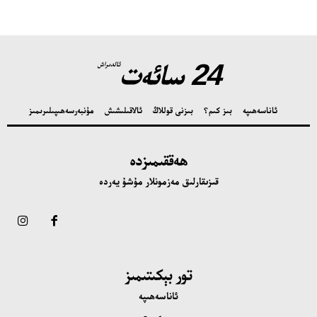
24 سائەت
ئالدىراش
ئاناسەھىپە
بىز كىم؟
بىزنى قوللاڭ
ئالاقىلىشىش
مۇنبەر
سەھىپىلىرىمىز
ھەققىمىزدە
قىزىقارلىق مەزمونلار مۇشۇ يەردە
تور بېكىتىمىز
ئاناسەھىپە