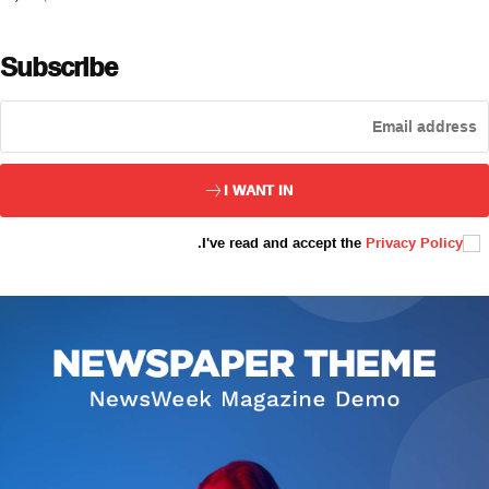
Subscribe
ئەزا بولاي
I WANT IN
.
I've read and accept the
Privacy Policy
تور بېكىتىمىز
ئاناسەھىپە
بىز كىم؟
بىزنى قوللاڭ
ئالاقىلىشىش
مۇنبەر
سەھىپىلىرىمىز