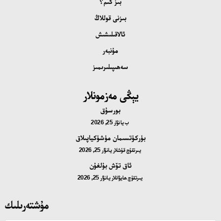
بىز كىم؟
بىزنى قوللاڭ
ئالاقىلىشىش
مۇنبەر
سەھىپىلىرىمىز
يېڭى مەزمونلار
بورسۇق
ب
يانۋار 25, 2026
بۈركۈتسىمان مۈشۈكياپىلاق
يىرتقۇچ قۇشلار
يانۋار 25, 2026
ئاق تۆش بۇلغۇن
يىرتقۇچ ھايۋانلار
يانۋار 25, 2026
مۇشتەرىلىك