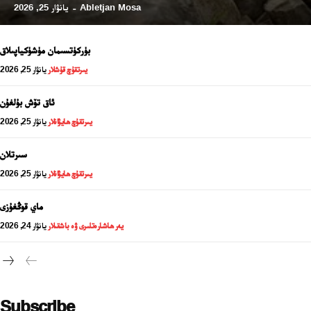
Abletjan Mosa
يانۋار 25, 2026
-
بۈركۈتسىمان مۈشۈكياپىلاق
يىرتقۇچ قۇشلار
يانۋار 25, 2026
ئاق تۆش بۇلغۇن
يىرتقۇچ ھايۋانلار
يانۋار 25, 2026
سىرتلان
يىرتقۇچ ھايۋانلار
يانۋار 25, 2026
24 سائەت ئەزالىق پىلانى
ماي قوڭغۇزى
يەر ھاشارەتلىرى ۋە باشقىلار
يانۋار 24, 2026
Subscribe