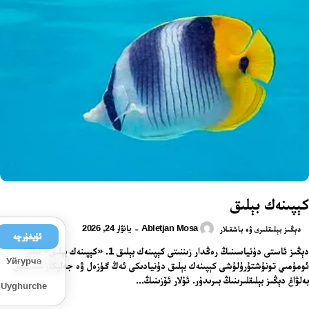
كېپىنەك بېلىق
Abletjan Mosa
يانۋار 24, 2026
-
دېڭىز بېلىقلىرى ۋە باشقىلار
ئۇيغۇرچە
دېڭىز ئاستى دۇنياسىنىڭ رەڭدار زىننىتى كېپىنەك بېلىق 1. «كېپىنەك بېلىق» نىڭ
Уйғурчә
ئومۇمىي تونۇشتۇرۇلۇشى كېپىنەك بېلىق دۇنيادىكى ئەڭ گۈزەل ۋە جەلپكار ئىسسىق
بەلۋاغ دېڭىز بېلىقلىرىنىڭ بىرىدۇر. ئۇلار ئۆزىنىڭ...
Uyghurche