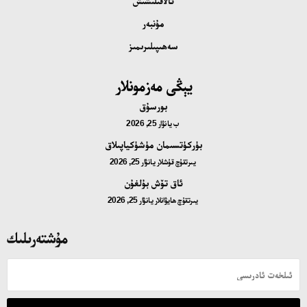
ئالاقىلىشىش
مۇنبەر
سەھىپىلىرىمىز
يېڭى مەزمونلار
بورسۇق
ب
يانۋار 25, 2026
بۈركۈتسىمان مۈشۈكياپىلاق
يىرتقۇچ قۇشلار
يانۋار 25, 2026
ئاق تۆش بۇلغۇن
يىرتقۇچ ھايۋانلار
يانۋار 25, 2026
مۇشتەرىلىك