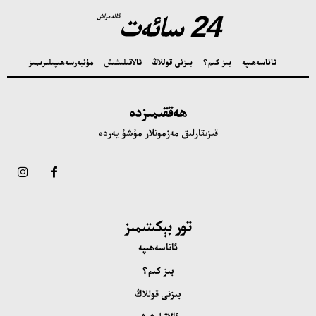
24 سائەت
ئالدىراش
ئاناسەھىپە
بىز كىم؟
بىزنى قوللاڭ
ئالاقىلىشىش
مۇنبەر
سەھىپىلىرىمىز
ھەققىمىزدە
قىزىقارلىق مەزمونلار مۇشۇ يەردە
تور بېكىتىمىز
ئاناسەھىپە
بىز كىم؟
بىزنى قوللاڭ