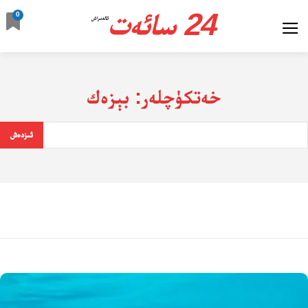
24 سائەت
0
ئالدىراش
خەتكۈچلەر:
بېزەك
ئىزدەش