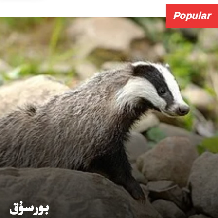
Popular
بورسۇق