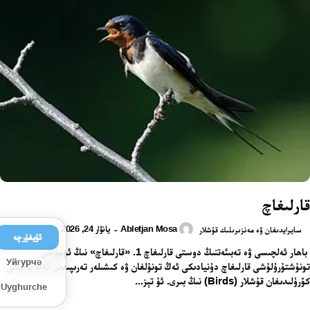
قارلىغاچ
Abletjan Mosa
يانۋار 24, 2026
-
سايرايدىغان ۋە مەنزىرىلىك قۇشلار
ئۇيغۇرچە
باھار ئەلچىسى ۋە تەبىئەتنىڭ دوستى قارلىغاچ 1. «قارلىغاچ» نىڭ ئومۇمىي
Уйғурчә
تونۇشتۇرۇلۇشى قارلىغاچ دۇنيادىكى ئەڭ تونۇلغان ۋە كىشىلەر تەرىپىدىن ئەڭ ياخشى
كۆرۈلىدىغان قۇشلار (Birds) نىڭ بىرى. ئۇ تېز...
Uyghurche