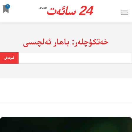
24 سائەت
0
ئالدىراش
خەتكۈچلەر:
باھار ئەلچىسى
ئىزدەش