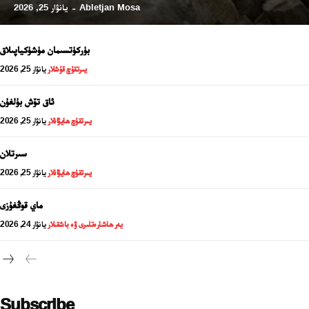
Abletjan Mosa
يانۋار 25, 2026
-
بۈركۈتسىمان مۈشۈكياپىلاق
يىرتقۇچ قۇشلار
يانۋار 25, 2026
ئاق تۆش بۇلغۇن
يىرتقۇچ ھايۋانلار
يانۋار 25, 2026
سىرتلان
يىرتقۇچ ھايۋانلار
يانۋار 25, 2026
24 سائەت ئەزالىق پىلانى
ماي قوڭغۇزى
يەر ھاشارەتلىرى ۋە باشقىلار
يانۋار 24, 2026
Subscribe