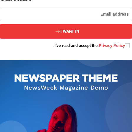
ئەزا بولاي
I WANT IN
.
I've read and accept the
Privacy Policy
تور بېكىتىمىز
ئاناسەھىپە
بىز كىم؟
بىزنى قوللاڭ
ئالاقىلىشىش
مۇنبەر
سەھىپىلىرىمىز