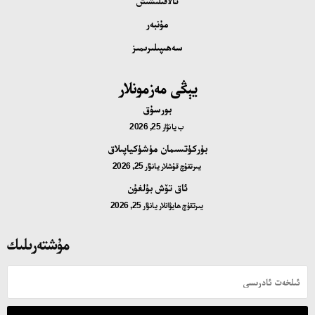
ئالاقىلىشىش
مۇنبەر
سەھىپىلىرىمىز
يېڭى مەزمونلار
بورسۇق
ب
يانۋار 25, 2026
بۈركۈتسىمان مۈشۈكياپىلاق
يىرتقۇچ قۇشلار
يانۋار 25, 2026
ئاق تۆش بۇلغۇن
يىرتقۇچ ھايۋانلار
يانۋار 25, 2026
مۇشتەرىلىك