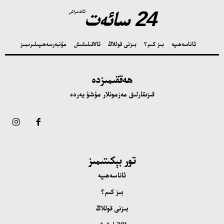
24 سائەت
ئالدىراش
ئاناسەھىپە
بىز كىم؟
بىزنى قوللاڭ
ئالاقىلىشىش
مۇنبەر
سەھىپىلىرىمىز
ھەققىمىزدە
قىزىقارلىق مەزمونلار مۇشۇ يەردە
تور بېكىتىمىز
ئاناسەھىپە
بىز كىم؟
بىزنى قوللاڭ