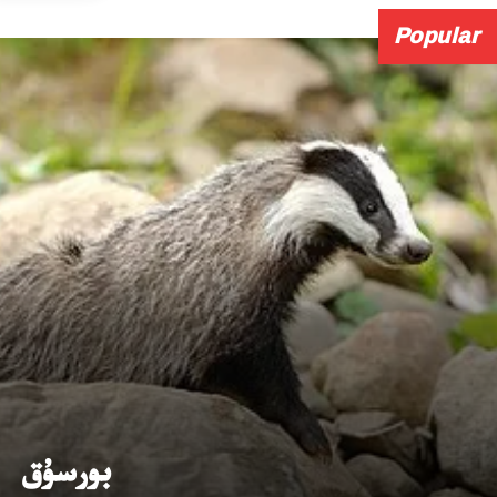
Popular
بورسۇق