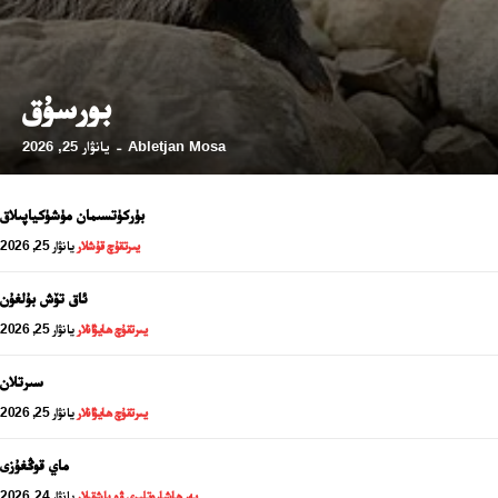
بورسۇق
Abletjan Mosa
يانۋار 25, 2026
-
ئەزا بولاي
بۈركۈتسىمان مۈشۈكياپىلاق
يىرتقۇچ قۇشلار
يانۋار 25, 2026
تور بېكىتىمىز
ئاق تۆش بۇلغۇن
يىرتقۇچ ھايۋانلار
يانۋار 25, 2026
ئاناسەھىپە
بىز كىم؟
سىرتلان
يىرتقۇچ ھايۋانلار
يانۋار 25, 2026
بىزنى قوللاڭ
ئالاقىلىشىش
ماي قوڭغۇزى
مۇنبەر
يەر ھاشارەتلىرى ۋە باشقىلار
يانۋار 24, 2026