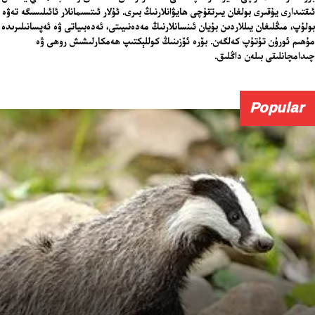
ئىقتىدارى يۇقىرى بولغان يىرتقۇچى ھايۋانلارنىڭ بىرى. ئۇلار ئىتسىمانلار ئائىلىسىگە تەۋە
بولۇپ، مىڭلىغان يىللاردىن بۇيان ئىنسانلارنىڭ مەدەنىيىتى، ئەدەبىياتى ۋە ئەپسانىلىرىدە
مۇھىم ئورۇن تۇتۇپ كەلگەن. بۆرە ئۆزىنىڭ كوللېكتىپ ھەمكارلىشىش روھى ۋە
چىدامچانلىقى بىلەن داڭلىق.
Popular
24 سائەت ئەزالىق پىلانى