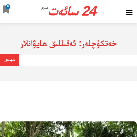
24 سائەت
0
ئالدىراش
خەتكۈچلەر:
ئەقىللىق ھايۋانلار
ئىزدەش