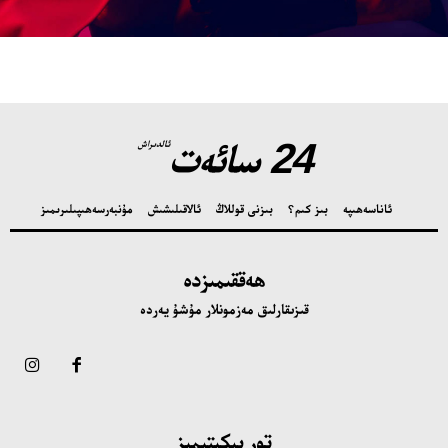
24 سائەت
ئالدىراش
ئاناسەھىپە
بىز كىم؟
بىزنى قوللاڭ
ئالاقىلىشىش
مۇنبەر
سەھىپىلىرىمىز
ھەققىمىزدە
قىزىقارلىق مەزمونلار مۇشۇ يەردە
تور بېكىتىمىز