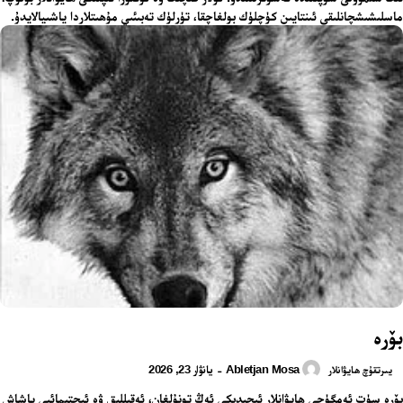
ماسلىشىشچانلىقى ئىنتايىن كۈچلۈك بولغاچقا، تۈرلۈك تەبىئىي مۇھىتلاردا ياشىيالايدۇ.
بۆرە
Abletjan Mosa
يانۋار 23, 2026
-
يىرتقۇچ ھايۋانلار
بۆرە سۈت ئەمگۈچى ھايۋانلار ئىچىدىكى ئەڭ تونۇلغان، ئەقىللىق ۋە ئىجتىمائىي ياشاش