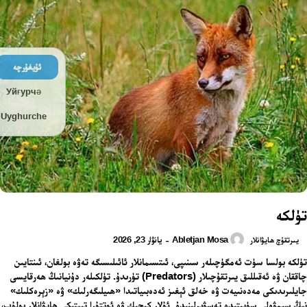
ئۇيغۇرچە
Уйғурчә
Uyghurche
تۈلكە
Abletjan Mosa
يانۋار 23, 2026
-
يىرتقۇچ ھايۋانلار
تۈلكە بولسا سۈت ئەمگۈچىلەر سىنىپى، ئىتسىمانلار ئائىلىسىگە تەۋە بولغان، ئىنتايىن
چاققان ۋە ئەقىللىق يىرتقۇچىلار (Predators) تۈرىدۇ. تۈلكىلەر دۇنيانىڭ ھەرقايسى
جايلىرىدىكى مەدەنىيەت ۋە خەلق ئېغىز ئەدەبىياتىدا «ھىيلىگەرلىك» ۋە «زېرەكلىك»
نىڭ سىمۋولى سۈپىتىدە تەسۋىرلىنىدۇ. ئۇلار كىچىك ۋە ئوتتۇرا تىپتىكى ھايۋانلار بولۇپ،