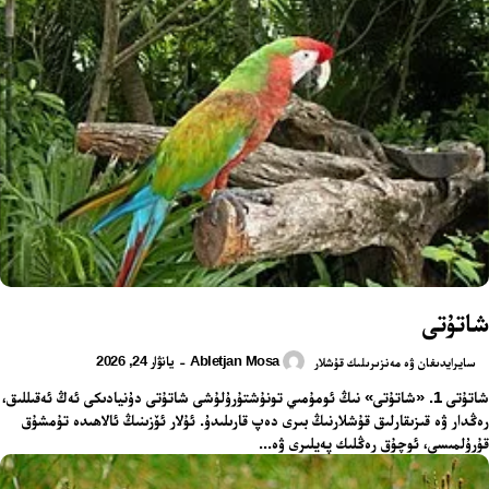
شاتۇتى
Abletjan Mosa
يانۋار 24, 2026
-
سايرايدىغان ۋە مەنزىرىلىك قۇشلار
شاتۇتى 1. «شاتۇتى» نىڭ ئومۇمىي تونۇشتۇرۇلۇشى شاتۇتى دۇنيادىكى ئەڭ ئەقىللىق،
رەڭدار ۋە قىزىقارلىق قۇشلارنىڭ بىرى دەپ قارىلىدۇ. ئۇلار ئۆزىنىڭ ئالاھىدە تۇمشۇق
قۇرۇلمىسى، ئوچۇق رەڭلىك پەيلىرى ۋە...