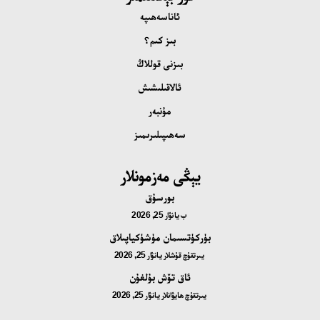
ئاناسەھىپە
بىز كىم؟
بىزنى قوللاڭ
ئالاقىلىشىش
مۇنبەر
سەھىپىلىرىمىز
يېڭى مەزمونلار
بورسۇق
ب
يانۋار 25, 2026
بۈركۈتسىمان مۈشۈكياپىلاق
يىرتقۇچ قۇشلار
يانۋار 25, 2026
ئاق تۆش بۇلغۇن
يىرتقۇچ ھايۋانلار
يانۋار 25, 2026