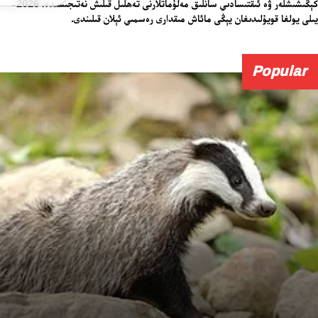
كېڭىشىشلەر ۋە ئىقتىسادىي سانلىق مەلۇماتلارنى تەھلىل قىلىش نەتىجىسىدە، 2026-
يىلى يولغا قويۇلىدىغان يېڭى مائاش مىقدارى رەسمىي ئېلان قىلىندى.
Popular