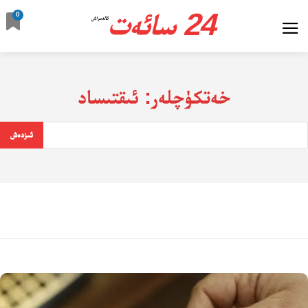
24 سائەت
0
ئالدىراش
خەتكۈچلەر:
ئىقتىساد
ئىزدەش