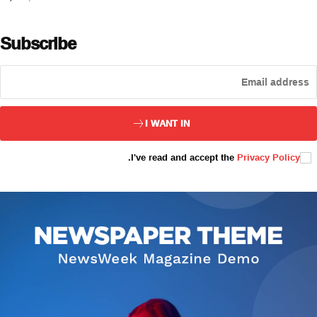
Subscribe
ئەزا بولاي
I WANT IN
.
I've read and accept the
Privacy Policy
تور بېكىتىمىز
ئاناسەھىپە
بىز كىم؟
بىزنى قوللاڭ
ئالاقىلىشىش
مۇنبەر
سەھىپىلىرىمىز