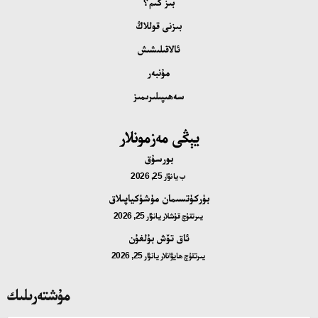
بىز كىم؟
بىزنى قوللاڭ
ئالاقىلىشىش
مۇنبەر
سەھىپىلىرىمىز
يېڭى مەزمونلار
بورسۇق
ب
يانۋار 25, 2026
بۈركۈتسىمان مۈشۈكياپىلاق
يىرتقۇچ قۇشلار
يانۋار 25, 2026
ئاق تۆش بۇلغۇن
يىرتقۇچ ھايۋانلار
يانۋار 25, 2026
مۇشتەرىلىك