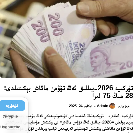
تۈركىيە 2026-يىللىق ئەڭ تۆۋەن مائاش بېكىتىلدى:
28 مىڭ 75 لىرا
ئۇيغۇرچە
Admin
دېكابىر 24, 2025
-
خەۋەرلەر
تۈركىيە، ئەنقەرە – تۈركىيەنىڭ ئىقتىسادىي كۈنتەرتىپىدىكى ئەڭ مۇھىم مەسىلىلەرنىڭ
Уйғурчә
بىرى بولغان «2026-يىللىق ئەڭ تۆۋەن مائاش» نى بېكىتىش مۇساپىسى ئاخىرلاشتى.
Uyghurche
ئەڭ تۆۋەن مائاشنى بېكىتىش كومىتېتى تەرىپىدىن ئېلىپ بېرىلغان ئۇزۇن مۇددەتلىك