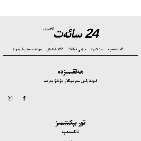
24 سائەت
ئالدىراش
ئاناسەھىپە
بىز كىم؟
بىزنى قوللاڭ
ئالاقىلىشىش
مۇنبەر
سەھىپىلىرىمىز
ھەققىمىزدە
قىزىقارلىق مەزمونلار مۇشۇ يەردە
تور بېكىتىمىز
ئاناسەھىپە