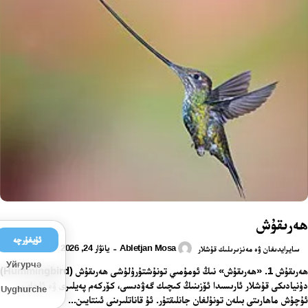
ھەرىقۇش
ئۇيغۇرچە
Abletjan Mosa
يانۋار 24, 2026
-
سايرايدىغان ۋە مەنزىرىلىك قۇشلار
Уйғурчә
ھەرىقۇش 1. «ھەرىقۇش» نىڭ ئومۇمىي تونۇشتۇرۇلۇشى ھەرىقۇش (Hummingbird)
دۇنيادىكى قۇشلار ئارىسىدا ئۆزىنىڭ كىچىك گەۋدىسى، كۆركەم پەيلىرى ۋە ئاجايىپ
Uyghurche
ئۇچۇش ماھارىتى بىلەن تونۇلغان جانلىقتۇر. ئۇ قاناتلىرىنى ئىنتايىن...