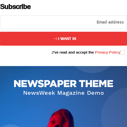
Subscribe
ئەزا بولاي
I WANT IN
.
I've read and accept the
Privacy Policy
تور بېكىتىمىز
ئاناسەھىپە
بىز كىم؟
بىزنى قوللاڭ
ئالاقىلىشىش
مۇنبەر
سەھىپىلىرىمىز