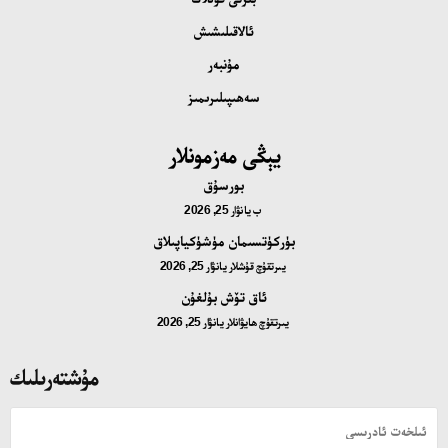
ئالاقىلىشىش
مۇنبەر
سەھىپىلىرىمىز
يېڭى مەزمونلار
بورسۇق
ب
يانۋار 25, 2026
بۈركۈتسىمان مۈشۈكياپىلاق
يىرتقۇچ قۇشلار
يانۋار 25, 2026
ئاق تۆش بۇلغۇن
يىرتقۇچ ھايۋانلار
يانۋار 25, 2026
مۇشتەرىلىك