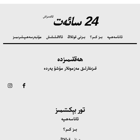
24 سائەت
ئالدىراش
ئاناسەھىپە
بىز كىم؟
بىزنى قوللاڭ
ئالاقىلىشىش
مۇنبەر
سەھىپىلىرىمىز
ھەققىمىزدە
قىزىقارلىق مەزمونلار مۇشۇ يەردە
تور بېكىتىمىز
ئاناسەھىپە
بىز كىم؟
بىزنى قوللاڭ