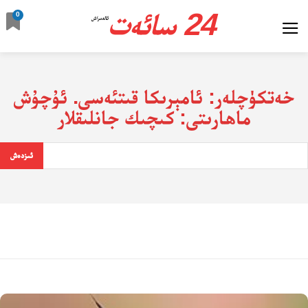
24 سائەت
0
ئالدىراش
خەتكۈچلەر:
ئامېرىكا قىتئەسى. ئۇچۇش
ماھارىتى: كىچىك جانلىقلار
ئىزدەش