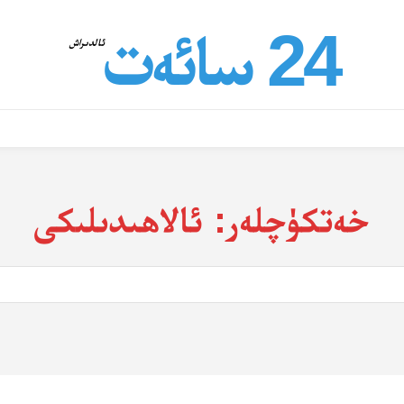
24 سائەت
ئالدىراش
خەتكۈچلەر:
ئالاھىدىلىكى