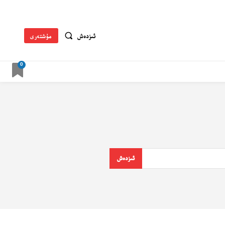
ئىزدەش
مۇشتەرى
0
ئىزدەش