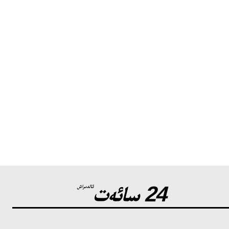
24 سائەت
ئالدىراش