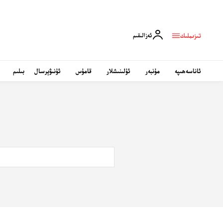
تىزىملىك
ئەزالىقىم
ئاناسەھىپە
مۇنبەر
ئۇلىنىشلار
قامۇس
ئۇنىۋېرسال
بىلىم