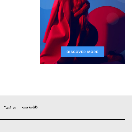
ئاناسەھىپە
بىز كىم؟