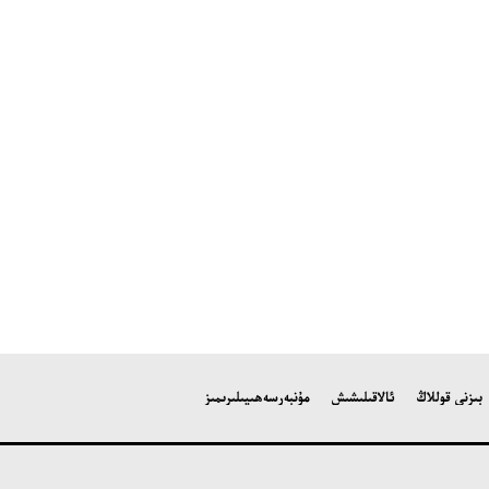
بىزنى قوللاڭ
ئالاقىلىشىش
مۇنبەر
سەھىپىلىرىمىز