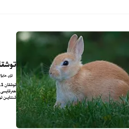
توشقا
ئۆي ھايۋان
ھەرقايسى ج
ئىنتايىن ت