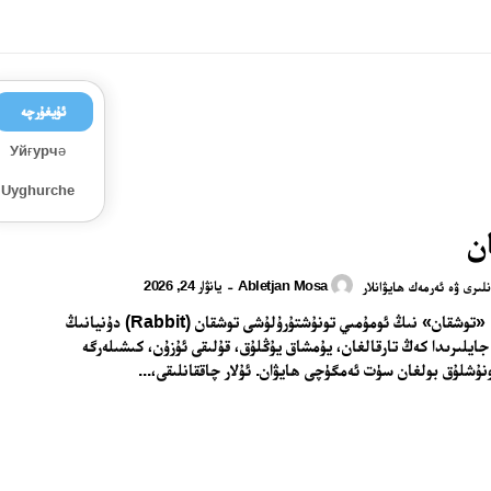
ئۇيغۇرچە
Уйғурчә
Uyghurche
ن
Abletjan Mosa
يانۋار 24, 2026
-
لىرى ۋە ئەرمەك ھايۋانلار
توشقان 1. «توشقان» نىڭ ئومۇمىي تونۇشتۇرۇلۇشى توشقان (Rabbit) دۇنيانىڭ
ايلىرىدا كەڭ تارقالغان، يۇمشاق يۇڭلۇق، قۇلىقى ئۇزۇن، كىشىلەرگە
ونۇشلۇق بولغان سۈت ئەمگۈچى ھايۋان. ئۇلار چاققانلىقى،...