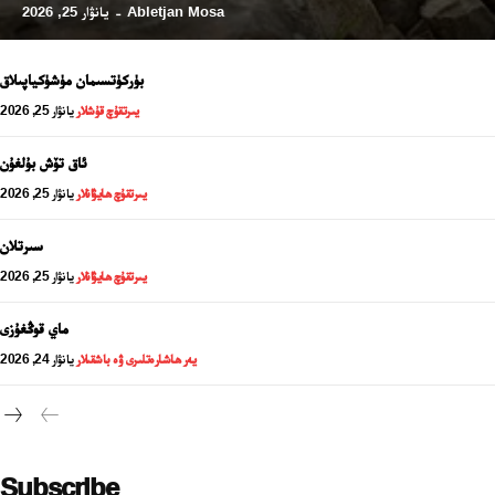
Abletjan Mosa
يانۋار 25, 2026
-
بۈركۈتسىمان مۈشۈكياپىلاق
يىرتقۇچ قۇشلار
يانۋار 25, 2026
ئاق تۆش بۇلغۇن
يىرتقۇچ ھايۋانلار
يانۋار 25, 2026
سىرتلان
يىرتقۇچ ھايۋانلار
يانۋار 25, 2026
24 سائەت ئەزالىق پىلانى
ماي قوڭغۇزى
يەر ھاشارەتلىرى ۋە باشقىلار
يانۋار 24, 2026
Subscribe