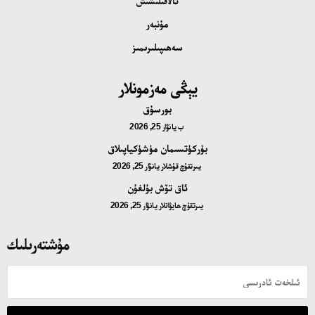
ئالاقىلىشىش
مۇنبەر
سەھىپىلىرىمىز
يېڭى مەزمونلار
بورسۇق
ب
يانۋار 25, 2026
بۈركۈتسىمان مۈشۈكياپىلاق
يىرتقۇچ قۇشلار
يانۋار 25, 2026
ئاق تۆش بۇلغۇن
يىرتقۇچ ھايۋانلار
يانۋار 25, 2026
مۇشتەرىلىك