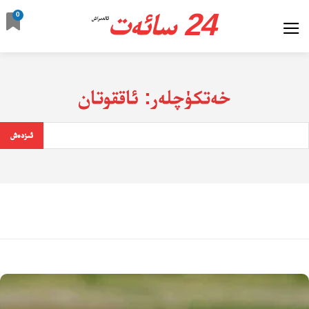
24 سائەت
0
ئالدىراش
خەتكۈچلەر:
ئاققوتان
ئىزدەش