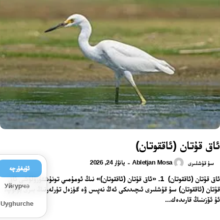
ئاق قۇتان (ئاققوتان)
Abletjan Mosa
يانۋار 24, 2026
-
سۇ قۇشلىرى
ئۇيغۇرچە
ئاق قۇتان (ئاققوتان) 1. «ئاق قۇتان (ئاققوتان)» نىڭ ئومۇمىي تونۇشتۇرۇلۇشى ئاق
Уйғурчә
قۇتان (ئاققوتان) سۇ قۇشلىرى ئىچىدىكى ئەڭ نەپىس ۋە گۈزەل تۈرلەرنىڭ بىرى بولۇپ،
ئۇ ئۆزىنىڭ قارىدەك...
Uyghurche