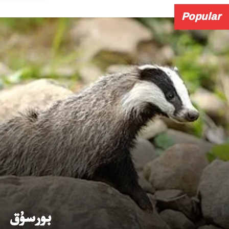
Popular
بورسۇق