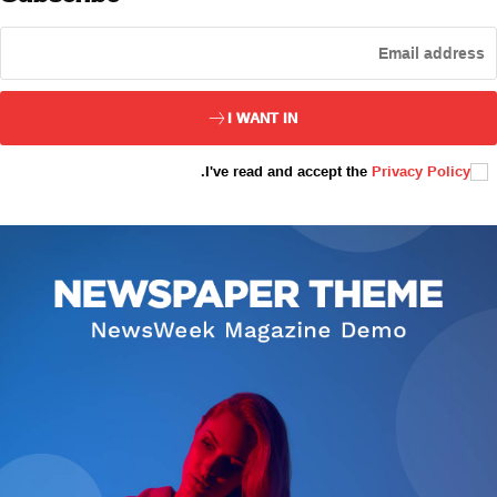
ئەزا بولاي
I WANT IN
.
I've read and accept the
Privacy Policy
تور بېكىتىمىز
ئاناسەھىپە
بىز كىم؟
بىزنى قوللاڭ
ئالاقىلىشىش
مۇنبەر
سەھىپىلىرىمىز