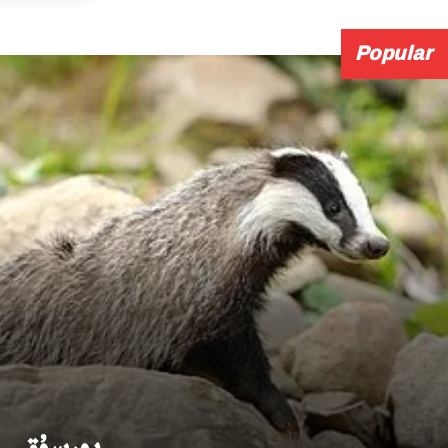
Popular
بورسۇق