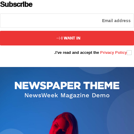
Subscribe
ئەزا بولاي
I WANT IN
.
I've read and accept the
Privacy Policy
تور بېكىتىمىز
ئاناسەھىپە
بىز كىم؟
بىزنى قوللاڭ
ئالاقىلىشىش
مۇنبەر
سەھىپىلىرىمىز