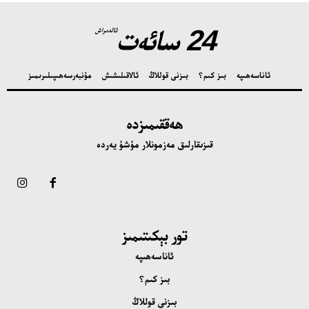
24 سائەت
ئالدىراش
ئاناسەھىپە
بىز كىم؟
بىزنى قوللاڭ
ئالاقىلىشىش
مۇنبەر
سەھىپىلىرىمىز
ھەققىمىزدە
قىزىقارلىق مەزمونلار مۇشۇ يەردە
تور بېكىتىمىز
ئاناسەھىپە
بىز كىم؟
بىزنى قوللاڭ