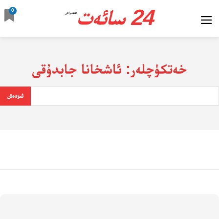
24 سائەت
0
ئالدىراش
خەتكۈچلەر:
ئاشخانا جابدۇقى
ئىزدەش