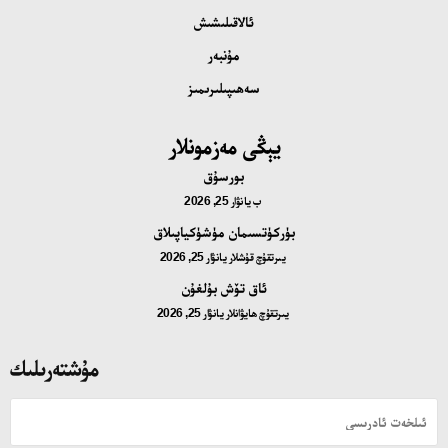
ئالاقىلىشىش
مۇنبەر
سەھىپىلىرىمىز
يېڭى مەزمونلار
بورسۇق
ب
يانۋار 25, 2026
بۈركۈتسىمان مۈشۈكياپىلاق
يىرتقۇچ قۇشلار
يانۋار 25, 2026
ئاق تۆش بۇلغۇن
يىرتقۇچ ھايۋانلار
يانۋار 25, 2026
مۇشتەرىلىك