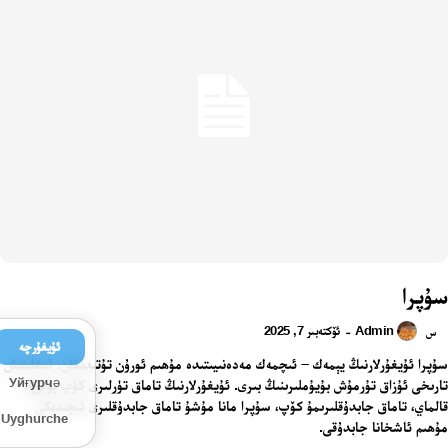
سۇپرا
Admin
ئۆكتەبىر 7, 2025
-
س
ئۇيغۇرچە
سۇپرا ئۇيغۇرلارنىڭ يېمەك – ئىچمەك مەدەنىيىتىدە مۇھىم ئورۇن تۇتىدىغان، ئىشلىتىش
Уйғурчә
تارىخى ئۇزاق تۇرمۇش بۇيۇملىرىنىڭ بىرى. ئۇيغۇرلارنىڭ تاماق تۈرلىرى كۆپ بولۇپلا
قالماي، تاماق جابدۇقلىرىمۇ كۆپ، سۇپرا مانا مۇشۇ تاماق جابدۇقلىرى ئىچىدىكى
Uyghurche
مۇھىم ئاشخانا جابدۇقى.