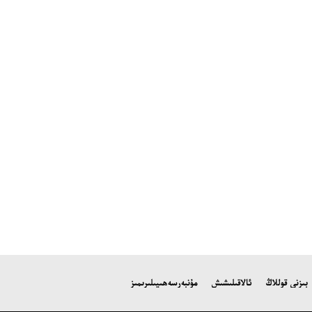
بىزنى قوللاڭ
ئالاقىلىشىش
مۇنبەر
سەھىپىلىرىمىز