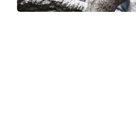
تور بېكىتىمىز
ئاناسەھىپە
بىز كىم؟
بىزنى قوللاڭ