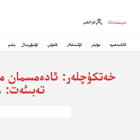
تىزىملىك
ئەزالىقىم
ئاناسەھىپە
مۇنبەر
ئۇلىنىشلار
قامۇس
ئۇنىۋېرسال
بىلىم
خەتكۈچلەر:
ئادەمسمان ماي
تەبىئەت: ھايۋان