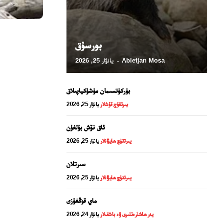
بورسۇق
Abletjan Mosa
يانۋار 25, 2026
-
بۈركۈتسىمان مۈشۈكياپىلاق
يىرتقۇچ قۇشلار
يانۋار 25, 2026
ئاق تۆش بۇلغۇن
24 سائەت ئەزالىق پىلانى
يىرتقۇچ ھايۋانلار
يانۋار 25, 2026
سىرتلان
يىرتقۇچ ھايۋانلار
يانۋار 25, 2026
ماي قوڭغۇزى
يەر ھاشارەتلىرى ۋە باشقىلار
يانۋار 24, 2026