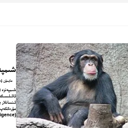
شىمپە
مايمۇن ۋە 
ئائىلىسىگە
ئىنسانلار 
مۇرەككەپ ئ
(Intelligence) بىلەن دۇنياغا تونۇلغان.