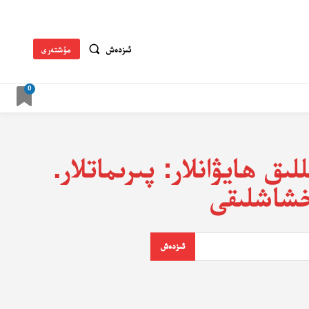
ئىزدەش
مۇشتەرى
0
ىق ھايۋانلار: پىرىماتلار.
ئىزدەش