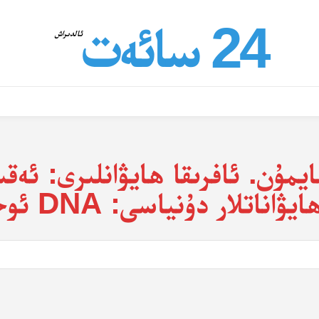
24 سائەت
ئالدىراش
مۇن. ئافرىقا ھايۋانلىرى: ئەقىلل
اتلار دۇنياسى: DNA ئوخشاشلىقى