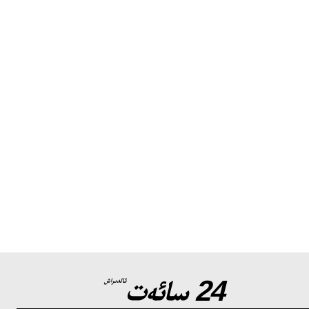
24 سائەت
ئالدىراش