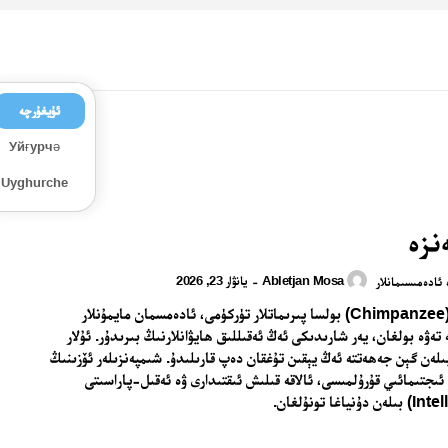
ئۇيغۇرچە
Уйғурчә
Uyghurche
نزە
Abletjan Mosa
يانۋار 23, 2026
-
ئادەمىسىمانلار
شىمپەنزە (Chimpanzee) بولسا پىرىماتلار تۈركۈمى، ئادەمسمان مايمۇنلار
 تەۋە بولغان، يەر شارىدىكى ئەڭ ئەقىللىق ھايۋانلارنىڭ بىرىدۇر. ئۇلار
بىلەن گېن جەھەتتە ئەڭ يېقىن تۇغقان دەپ قارىلىدۇ. شىمپەنزىلەر ئۆزىنىڭ
ىجتىمائىي قۇرۇلمىسى، ئالاقە قىلىش ئىقتىدارى ۋە ئەقىل-پاراسىتى