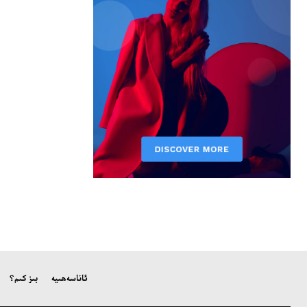
ئاناسەھىپە
بىز كىم؟