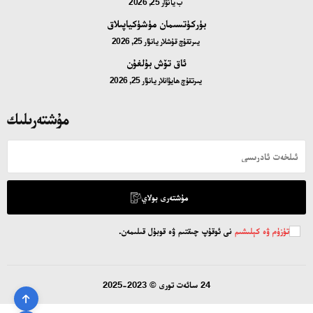
ب
يانۋار 25, 2026
ئالاقىلىشىش
بۈركۈتسىمان مۈشۈكياپىلاق
يىرتقۇچ قۇشلار
يانۋار 25, 2026
مۇنبەر
ئاق تۆش بۇلغۇن
سەھىپىلىرىمىز
يىرتقۇچ ھايۋانلار
يانۋار 25, 2026
مۇشتەرىلىك
مۇشتەرى بولاي
تۈزۈم ۋە كېلىشىم
نى ئوقۇپ چىقتىم ۋە قوبۇل قىلىمەن.
24 سائەت تورى © 2023-2025