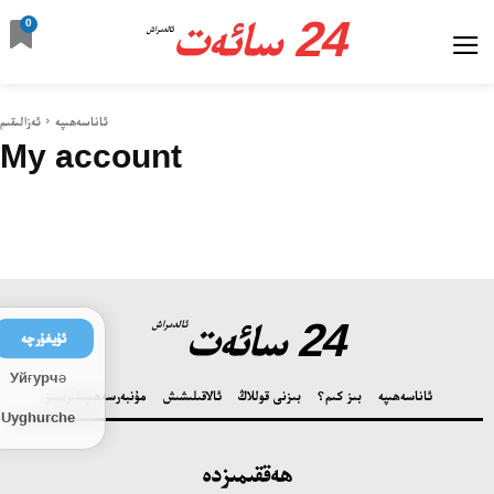
24 سائەت
0
ئالدىراش
ئاناسەھىپە
ئەزالىقىم
My account
24 سائەت
ئالدىراش
ئۇيغۇرچە
Уйғурчә
ئاناسەھىپە
بىز كىم؟
بىزنى قوللاڭ
ئالاقىلىشىش
مۇنبەر
سەھىپىلىرىمىز
Uyghurche
24 سائەت ئەزالىق پىلانى
ھەققىمىزدە