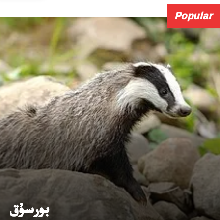
Popular
بورسۇق