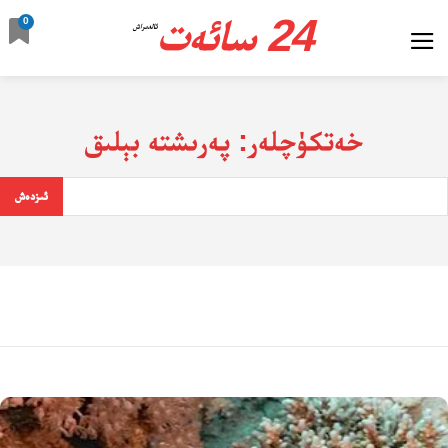
24 سائەت
0
ئالدىراش
خەتكۈچلەر:
پەرىشتە بېلىق
ئىزدەش