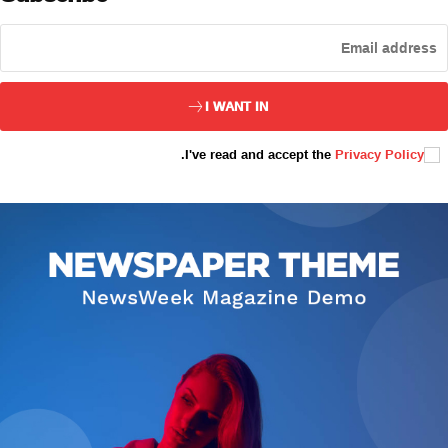
ئەزا بولاي
I WANT IN
.
I've read and accept the
Privacy Policy
تور بېكىتىمىز
ئاناسەھىپە
بىز كىم؟
بىزنى قوللاڭ
ئالاقىلىشىش
مۇنبەر
سەھىپىلىرىمىز