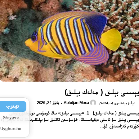
يېسسى بېلىق ( مەلەك بېلىق)
Abletjan Mosa
يانۋار 24, 2026
-
دېڭىز بېلىقلىرى ۋە باشقىلار
ئۇيغۇرچە
يېسسى بېلىق ( مەلەك بېلىق) 1. «يېسسى بېلىق» نىڭ ئومۇمىي تونۇشتۇرۇلۇشى
Уйғурчә
يېسسى بېلىق سۇ ئاستى دۇنياسىنىڭ، خۇسۇسەن تاتلىق سۇ بېلىقلىرىنىڭ ئەڭ نەپىس ۋە
كۆركەم ئەزاسىدۇر. ئۇ...
Uyghurche