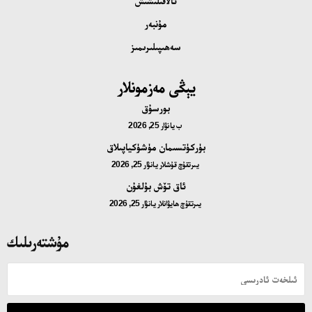
ئالاقىلىشىش
مۇنبەر
سەھىپىلىرىمىز
يېڭى مەزمونلار
بورسۇق
ب
يانۋار 25, 2026
بۈركۈتسىمان مۈشۈكياپىلاق
يىرتقۇچ قۇشلار
يانۋار 25, 2026
ئاق تۆش بۇلغۇن
يىرتقۇچ ھايۋانلار
يانۋار 25, 2026
مۇشتەرىلىك