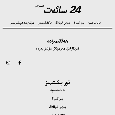
24 سائەت
ئالدىراش
ئاناسەھىپە
بىز كىم؟
بىزنى قوللاڭ
ئالاقىلىشىش
مۇنبەر
سەھىپىلىرىمىز
ھەققىمىزدە
قىزىقارلىق مەزمونلار مۇشۇ يەردە
تور بېكىتىمىز
ئاناسەھىپە
بىز كىم؟
بىزنى قوللاڭ