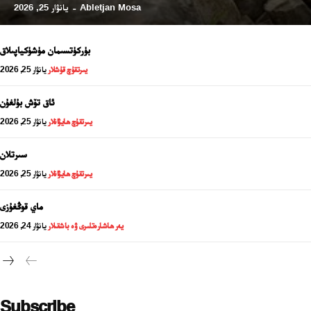
Abletjan Mosa
يانۋار 25, 2026
-
بۈركۈتسىمان مۈشۈكياپىلاق
يىرتقۇچ قۇشلار
يانۋار 25, 2026
ئاق تۆش بۇلغۇن
يىرتقۇچ ھايۋانلار
يانۋار 25, 2026
سىرتلان
يىرتقۇچ ھايۋانلار
يانۋار 25, 2026
24 سائەت ئەزالىق پىلانى
ماي قوڭغۇزى
يەر ھاشارەتلىرى ۋە باشقىلار
يانۋار 24, 2026
Subscribe