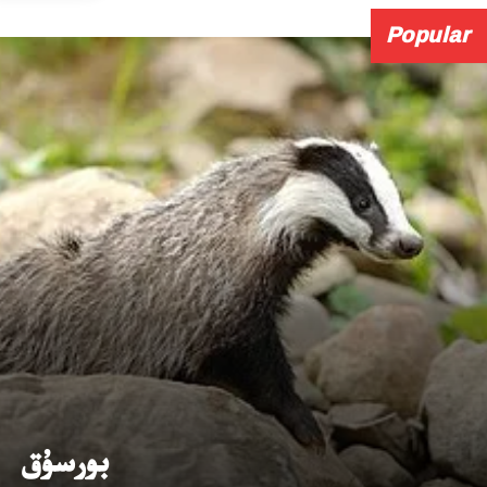
Popular
بورسۇق