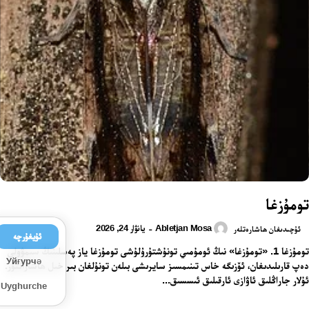
تومۇزغا
Abletjan Mosa
يانۋار 24, 2026
-
ئۇچىدىغان ھاشارەتلەر
ئۇيغۇرچە
تومۇزغا 1. «تومۇزغا» نىڭ ئومۇمىي تونۇشتۇرۇلۇشى تومۇزغا ياز پەسلىنىڭ سىمۋولى
Уйғурчә
دەپ قارىلىدىغان، ئۆزىگە خاس تىنىمسىز سايرىشى بىلەن تونۇلغان بىر خىل ھاشاراتتۇر.
ئۇلار جاراڭلىق ئاۋازى ئارقىلىق ئىسسىق...
Uyghurche