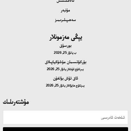
ئالاقىلىشىش
مۇنبەر
سەھىپىلىرىمىز
يېڭى مەزمونلار
بورسۇق
ب
يانۋار 25, 2026
بۈركۈتسىمان مۈشۈكياپىلاق
يىرتقۇچ قۇشلار
يانۋار 25, 2026
ئاق تۆش بۇلغۇن
يىرتقۇچ ھايۋانلار
يانۋار 25, 2026
مۇشتەرىلىك