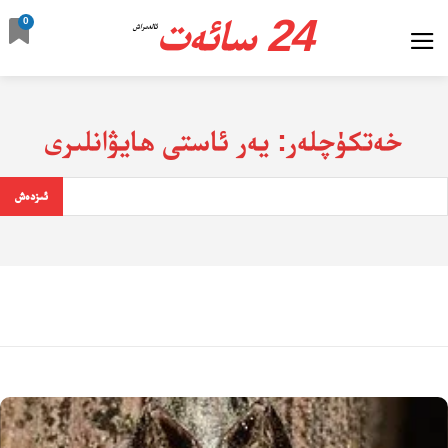
24 سائەت
0
ئالدىراش
خەتكۈچلەر:
يەر ئاستى ھايۋانلىرى
ئىزدەش