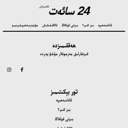
24 سائەت
ئالدىراش
ئاناسەھىپە
بىز كىم؟
بىزنى قوللاڭ
ئالاقىلىشىش
مۇنبەر
سەھىپىلىرىمىز
ھەققىمىزدە
قىزىقارلىق مەزمونلار مۇشۇ يەردە
تور بېكىتىمىز
ئاناسەھىپە
بىز كىم؟
بىزنى قوللاڭ