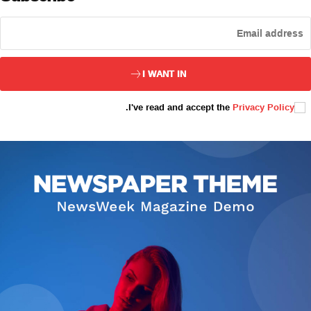
ئەزا بولاي
I WANT IN
.
I've read and accept the
Privacy Policy
تور بېكىتىمىز
ئاناسەھىپە
بىز كىم؟
بىزنى قوللاڭ
ئالاقىلىشىش
مۇنبەر
سەھىپىلىرىمىز