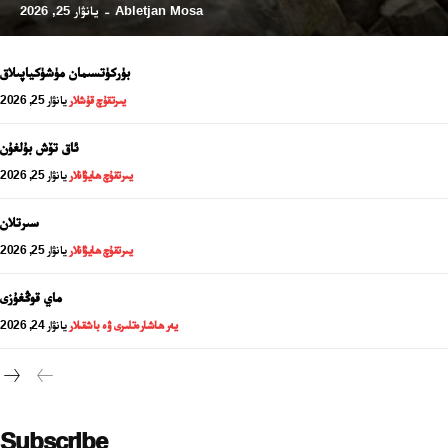
Abletjan Mosa
يانۋار 25, 2026
-
بۈركۈتسىمان مۈشۈكياپىلاق
يىرتقۇچ قۇشلار
يانۋار 25, 2026
ئاق تۆش بۇلغۇن
يىرتقۇچ ھايۋانلار
يانۋار 25, 2026
سىرتلان
يىرتقۇچ ھايۋانلار
يانۋار 25, 2026
24 سائەت ئەزالىق پىلانى
ماي قوڭغۇزى
يەر ھاشارەتلىرى ۋە باشقىلار
يانۋار 24, 2026
Subscribe