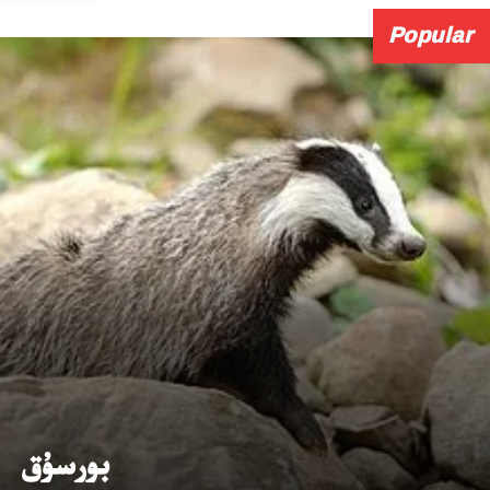
Popular
بورسۇق