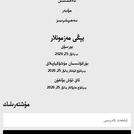
ئالاقىلىشىش
مۇنبەر
سەھىپىلىرىمىز
يېڭى مەزمونلار
بورسۇق
ب
يانۋار 25, 2026
بۈركۈتسىمان مۈشۈكياپىلاق
يىرتقۇچ قۇشلار
يانۋار 25, 2026
ئاق تۆش بۇلغۇن
يىرتقۇچ ھايۋانلار
يانۋار 25, 2026
مۇشتەرىلىك