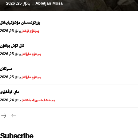
Abletjan Mosa
يانۋار 25, 2026
-
بۈركۈتسىمان مۈشۈكياپىلاق
يىرتقۇچ قۇشلار
يانۋار 25, 2026
ئاق تۆش بۇلغۇن
يىرتقۇچ ھايۋانلار
يانۋار 25, 2026
سىرتلان
يىرتقۇچ ھايۋانلار
يانۋار 25, 2026
24 سائەت ئەزالىق پىلانى
ماي قوڭغۇزى
يەر ھاشارەتلىرى ۋە باشقىلار
يانۋار 24, 2026
Subscribe