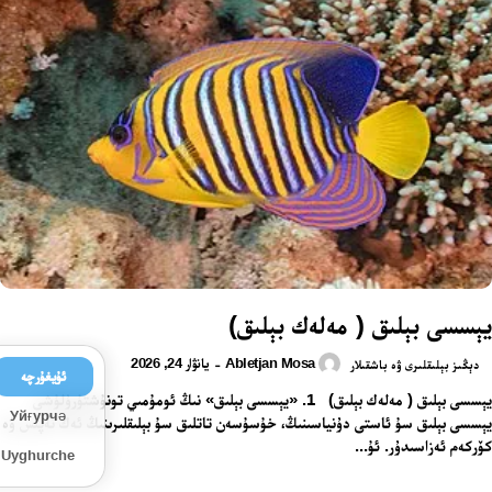
يېسسى بېلىق ( مەلەك بېلىق)
Abletjan Mosa
يانۋار 24, 2026
-
دېڭىز بېلىقلىرى ۋە باشقىلار
ئۇيغۇرچە
يېسسى بېلىق ( مەلەك بېلىق) 1. «يېسسى بېلىق» نىڭ ئومۇمىي تونۇشتۇرۇلۇشى
Уйғурчә
يېسسى بېلىق سۇ ئاستى دۇنياسىنىڭ، خۇسۇسەن تاتلىق سۇ بېلىقلىرىنىڭ ئەڭ نەپىس ۋە
كۆركەم ئەزاسىدۇر. ئۇ...
Uyghurche