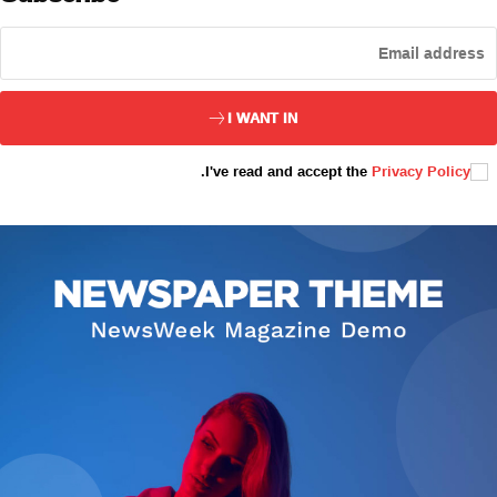
ئەزا بولاي
I WANT IN
.
I've read and accept the
Privacy Policy
تور بېكىتىمىز
ئاناسەھىپە
بىز كىم؟
بىزنى قوللاڭ
ئالاقىلىشىش
مۇنبەر
سەھىپىلىرىمىز