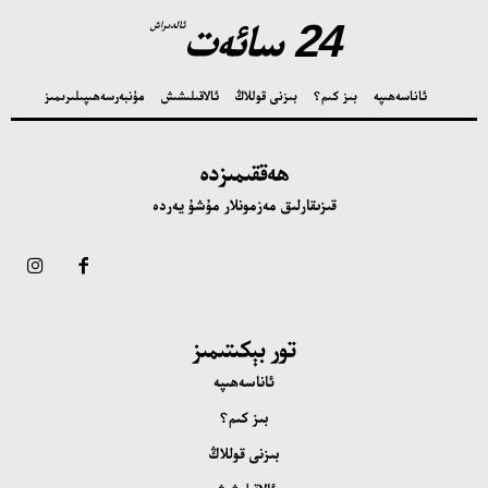
24 سائەت
ئالدىراش
ئاناسەھىپە
بىز كىم؟
بىزنى قوللاڭ
ئالاقىلىشىش
مۇنبەر
سەھىپىلىرىمىز
ھەققىمىزدە
قىزىقارلىق مەزمونلار مۇشۇ يەردە
تور بېكىتىمىز
ئاناسەھىپە
بىز كىم؟
بىزنى قوللاڭ