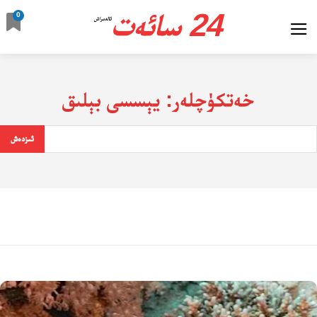
24 سائەت
0
ئالدىراش
خەتكۈچلەر:
يېسسى بېلىق
ئىزدەش