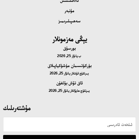
ئالاقىلىشىش
مۇنبەر
سەھىپىلىرىمىز
يېڭى مەزمونلار
بورسۇق
ب
يانۋار 25, 2026
بۈركۈتسىمان مۈشۈكياپىلاق
يىرتقۇچ قۇشلار
يانۋار 25, 2026
ئاق تۆش بۇلغۇن
يىرتقۇچ ھايۋانلار
يانۋار 25, 2026
مۇشتەرىلىك