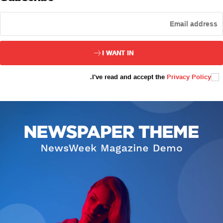
ئەزا بولاي
I WANT IN
.
I've read and accept the
Privacy Policy
تور بېكىتىمىز
ئاناسەھىپە
بىز كىم؟
بىزنى قوللاڭ
ئالاقىلىشىش
مۇنبەر
سەھىپىلىرىمىز