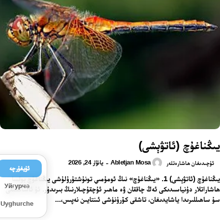
يىڭناغۇچ (ئاتۋېشى)
Abletjan Mosa
يانۋار 24, 2026
-
ئۇچىدىغان ھاشارەتلەر
ئۇيغۇرچە
يىڭناغۇچ (ئاتۋېشى) 1. «يىڭناغۇچ» نىڭ ئومۇمىي تونۇشتۇرۇلۇشى يىڭناغۇچ بولسا
Уйғурчә
ھاشاراتلار دۇنياسىدىكى ئەڭ چاققان ۋە ماھىر ئۇچقۇچىلارنىڭ بىرىدۇر. ئۇ ئاساسلىقى
سۇ ساھىللىرىدا ياشايدىغان، تاشقى كۆرۈنۈشى ئىنتايىن نەپىس،...
Uyghurche