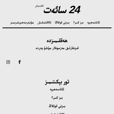
24 سائەت
ئالدىراش
ئاناسەھىپە
بىز كىم؟
بىزنى قوللاڭ
ئالاقىلىشىش
مۇنبەر
سەھىپىلىرىمىز
ھەققىمىزدە
قىزىقارلىق مەزمونلار مۇشۇ يەردە
تور بېكىتىمىز
ئاناسەھىپە
بىز كىم؟
بىزنى قوللاڭ