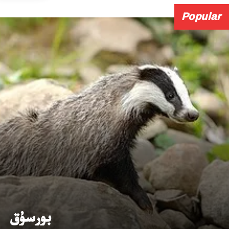
Popular
بورسۇق