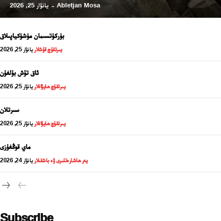
Abletjan Mosa
يانۋار 25, 2026
-
بۈركۈتسىمان مۈشۈكياپىلاق
يىرتقۇچ قۇشلار
يانۋار 25, 2026
ئاق تۆش بۇلغۇن
يىرتقۇچ ھايۋانلار
يانۋار 25, 2026
سىرتلان
يىرتقۇچ ھايۋانلار
يانۋار 25, 2026
24 سائەت ئەزالىق پىلانى
ماي قوڭغۇزى
يەر ھاشارەتلىرى ۋە باشقىلار
يانۋار 24, 2026
Subscribe