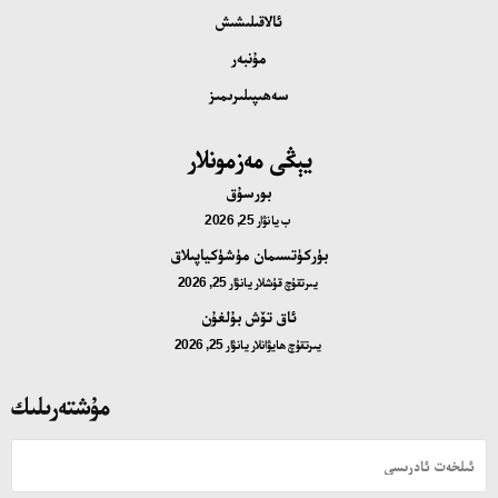
ئالاقىلىشىش
مۇنبەر
سەھىپىلىرىمىز
يېڭى مەزمونلار
بورسۇق
ب
يانۋار 25, 2026
بۈركۈتسىمان مۈشۈكياپىلاق
يىرتقۇچ قۇشلار
يانۋار 25, 2026
ئاق تۆش بۇلغۇن
يىرتقۇچ ھايۋانلار
يانۋار 25, 2026
مۇشتەرىلىك