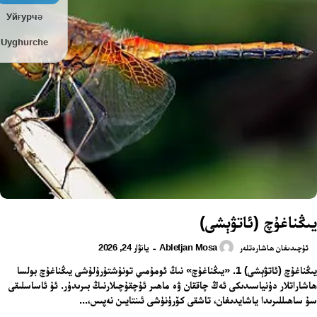
Уйғурчә
Uyghurche
يىڭناغۇچ (ئاتۋېشى)
Abletjan Mosa
يانۋار 24, 2026
-
ئۇچىدىغان ھاشارەتلەر
يىڭناغۇچ (ئاتۋېشى) 1. «يىڭناغۇچ» نىڭ ئومۇمىي تونۇشتۇرۇلۇشى يىڭناغۇچ بولسا
ھاشاراتلار دۇنياسىدىكى ئەڭ چاققان ۋە ماھىر ئۇچقۇچىلارنىڭ بىرىدۇر. ئۇ ئاساسلىقى
سۇ ساھىللىرىدا ياشايدىغان، تاشقى كۆرۈنۈشى ئىنتايىن نەپىس،...