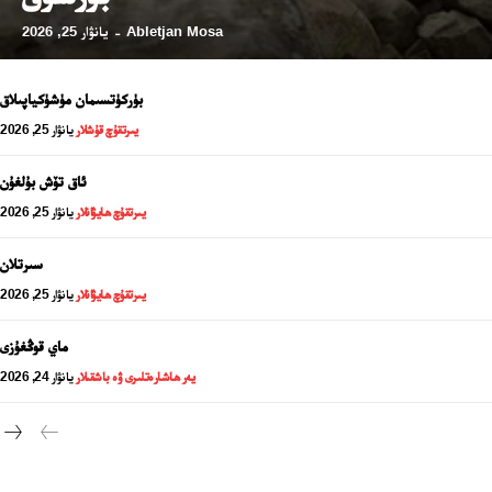
Abletjan Mosa
يانۋار 25, 2026
-
24 سائەت ئەزالىق پىلانى
بۈركۈتسىمان مۈشۈكياپىلاق
يىرتقۇچ قۇشلار
يانۋار 25, 2026
ئاق تۆش بۇلغۇن
يىرتقۇچ ھايۋانلار
يانۋار 25, 2026
سىرتلان
يىرتقۇچ ھايۋانلار
يانۋار 25, 2026
ماي قوڭغۇزى
ئەزا بولاي
يەر ھاشارەتلىرى ۋە باشقىلار
يانۋار 24, 2026
تور بېكىتىمىز