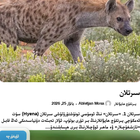
سىرتلان
Abletjan Mosa
يانۋار 25, 2026
-
يىرتقۇچ ھايۋانلار
سىرتلان 1. «سىرتلان» نىڭ ئومۇمىي تونۇشتۇرۇلۇشى سىرتلان (Hyena) سۈت
ئەمگۈچى يىرتقۇچ ھايۋانلارنىڭ بىر تۈرى بولۇپ، ئۇلار تەبىئەت دۇنياسىدىكى ئەڭ قابىل
«تازىلىغۇچىلار» ۋە ماھىر ئوۋچىلارنىڭ بىرى ھېسابلىنىدۇ....
ئۇيغۇرچە