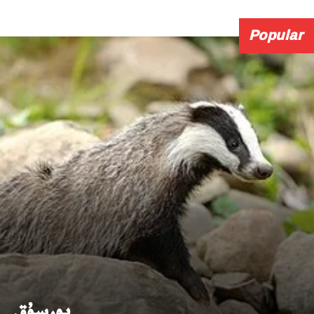
Popular
بورسۇق