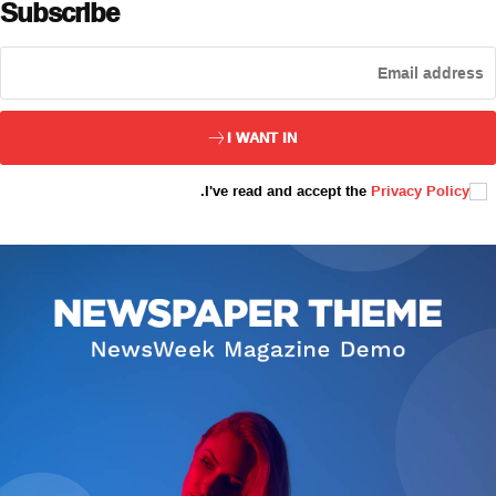
Subscribe
ئاناسەھىپە
بىز كىم؟
بىزنى قوللاڭ
I WANT IN
ئالاقىلىشىش
مۇنبەر
.
I've read and accept the
Privacy Policy
سەھىپىلىرىمىز