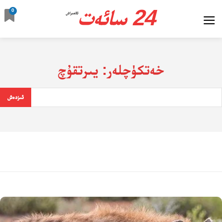
24 سائەت
0
ئالدىراش
خەتكۈچلەر:
يىرتقۇچ
ئىزدەش