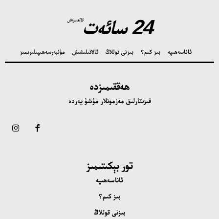
24 سائەت
ئالدىراش
ئاناسەھىپە
بىز كىم؟
بىزنى قوللاڭ
ئالاقىلىشىش
مۇنبەر
سەھىپىلىرىمىز
ھەققىمىزدە
قىزىقارلىق مەزمونلار مۇشۇ يەردە
تور بېكىتىمىز
ئاناسەھىپە
بىز كىم؟
بىزنى قوللاڭ