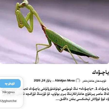
ياچىۋەك
Abletjan Mosa
يانۋار 24, 2026
-
ئۇچىدىغان ھاشارەتلەر
ئۇيغۇرچە
ياچىۋەك 1. «ياچىۋەك» نىڭ ئومۇمىي تونۇشتۇرۇلۇشى ياچىۋەك تەبىئەت دۇنياسىدىكى
Уйғурчә
ئەڭ ماھىر يىرتقۇچ ھاشاراتلارنىڭ بىرى بولۇپ، ئۇ ئۆزىنىڭ ئۆزگىچە تاشقى كۆرۈنۈشى
ۋە ئوۋ ئوۋلاش تېخنىكىسى بىلەن داڭلىق....
Uyghurche