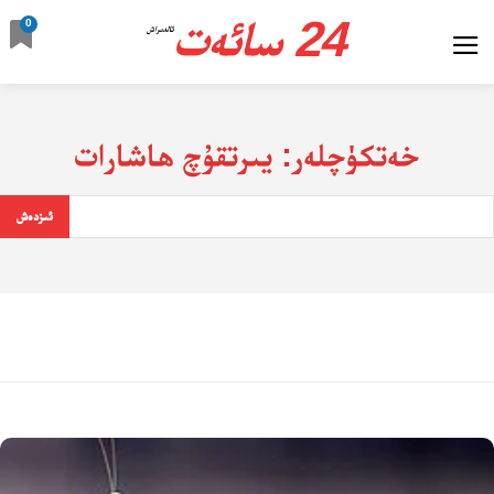
24 سائەت
0
ئالدىراش
خەتكۈچلەر:
يىرتقۇچ ھاشارات
ئىزدەش