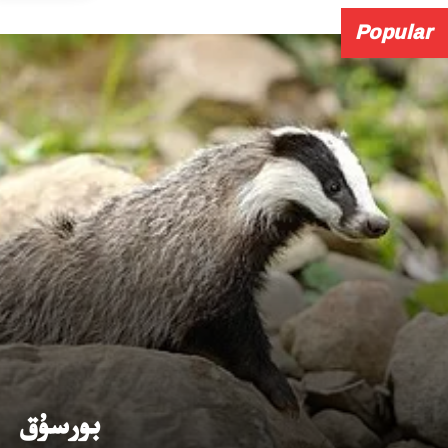
Popular
بورسۇق