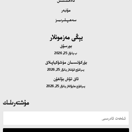
ئالاقىلىشىش
مۇنبەر
سەھىپىلىرىمىز
يېڭى مەزمونلار
بورسۇق
ب
يانۋار 25, 2026
بۈركۈتسىمان مۈشۈكياپىلاق
يىرتقۇچ قۇشلار
يانۋار 25, 2026
ئاق تۆش بۇلغۇن
يىرتقۇچ ھايۋانلار
يانۋار 25, 2026
مۇشتەرىلىك