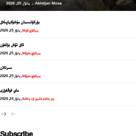
Abletjan Mosa
يانۋار 25, 2026
-
بۈركۈتسىمان مۈشۈكياپىلاق
يىرتقۇچ قۇشلار
يانۋار 25, 2026
ئاق تۆش بۇلغۇن
يىرتقۇچ ھايۋانلار
يانۋار 25, 2026
سىرتلان
يىرتقۇچ ھايۋانلار
يانۋار 25, 2026
24 سائەت ئەزالىق پىلانى
ماي قوڭغۇزى
يەر ھاشارەتلىرى ۋە باشقىلار
يانۋار 24, 2026
Subscribe