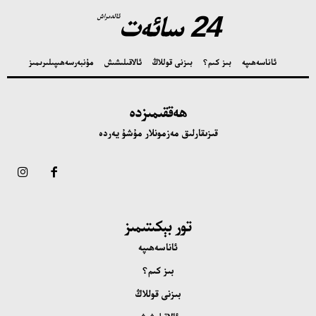
24 سائەت
ئالدىراش
ئاناسەھىپە
بىز كىم؟
بىزنى قوللاڭ
ئالاقىلىشىش
مۇنبەر
سەھىپىلىرىمىز
ھەققىمىزدە
قىزىقارلىق مەزمونلار مۇشۇ يەردە
تور بېكىتىمىز
ئاناسەھىپە
بىز كىم؟
بىزنى قوللاڭ