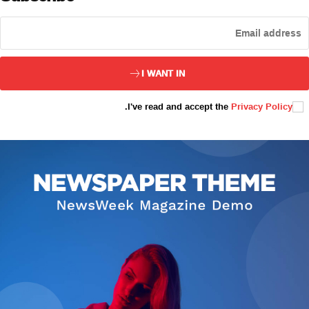
ئەزا بولاي
I WANT IN
.
I've read and accept the
Privacy Policy
تور بېكىتىمىز
ئاناسەھىپە
بىز كىم؟
بىزنى قوللاڭ
ئالاقىلىشىش
مۇنبەر
سەھىپىلىرىمىز