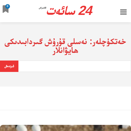
24 سائەت
0
ئالدىراش
خەتكۈچلەر:
نەسلى قۇرۇش گىردابىدىكى
ھايۋانلار
ئىزدەش