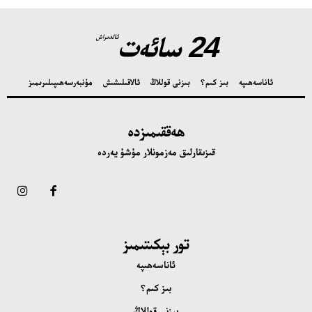
24 سائەت
ئالدىراش
ئاناسەھىپە
بىز كىم؟
بىزنى قوللاڭ
ئالاقىلىشىش
مۇنبەر
سەھىپىلىرىمىز
ھەققىمىزدە
قىزىقارلىق مەزمونلار مۇشۇ يەردە
تور بېكىتىمىز
ئاناسەھىپە
بىز كىم؟
بىزنى قوللاڭ