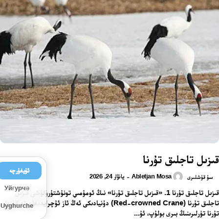
قىزىل تاجلىق تۇرنا
ئۇيغۇرچە
Abletjan Mosa
يانۋار 24, 2026
-
سۇ قۇشلىرى
Уйғурчә
قىزىل تاجلىق تۇرنا 1. «قىزىل تاجلىق تۇرنا» نىڭ ئومۇمىي تونۇشتۇرۇلۇشى قىزىل
تاجلىق تۇرنا (Red-crowned Crane) دۇنيادىكى ئەڭ ئاز ئۇچرايدىغان ۋە گۈزەل
Uyghurche
تۇرنا تۈرلىرىنىڭ بىرى بولۇپ، ئۇ...