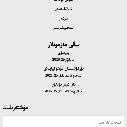
ئالاقىلىشىش
مۇنبەر
سەھىپىلىرىمىز
يېڭى مەزمونلار
بورسۇق
ب
يانۋار 25, 2026
بۈركۈتسىمان مۈشۈكياپىلاق
يىرتقۇچ قۇشلار
يانۋار 25, 2026
ئاق تۆش بۇلغۇن
يىرتقۇچ ھايۋانلار
يانۋار 25, 2026
مۇشتەرىلىك