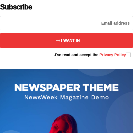
Subscribe
ئەزا بولاي
I WANT IN
.
I've read and accept the
Privacy Policy
تور بېكىتىمىز
ئاناسەھىپە
بىز كىم؟
بىزنى قوللاڭ
ئالاقىلىشىش
مۇنبەر
سەھىپىلىرىمىز