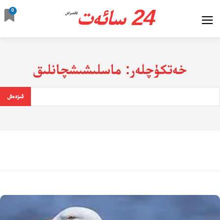
24 سائەت
0
ئالدىراش
خەتكۈچلەر:
ماسلىشىشچانلىق
ئىزدەش