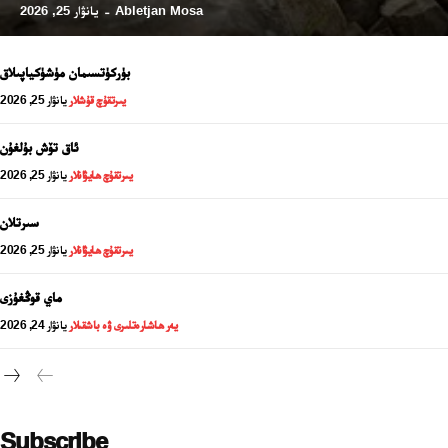
Abletjan Mosa
يانۋار 25, 2026
-
بۈركۈتسىمان مۈشۈكياپىلاق
يىرتقۇچ قۇشلار
يانۋار 25, 2026
ئاق تۆش بۇلغۇن
يىرتقۇچ ھايۋانلار
يانۋار 25, 2026
سىرتلان
يىرتقۇچ ھايۋانلار
يانۋار 25, 2026
24 سائەت ئەزالىق پىلانى
ماي قوڭغۇزى
يەر ھاشارەتلىرى ۋە باشقىلار
يانۋار 24, 2026
Subscribe