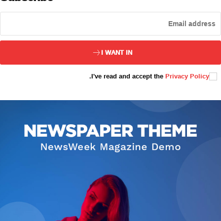
ئەزا بولاي
I WANT IN
.
I've read and accept the
Privacy Policy
تور بېكىتىمىز
ئاناسەھىپە
بىز كىم؟
بىزنى قوللاڭ
ئالاقىلىشىش
مۇنبەر
سەھىپىلىرىمىز