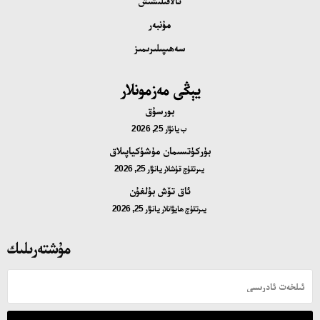
ئالاقىلىشىش
مۇنبەر
سەھىپىلىرىمىز
يېڭى مەزمونلار
بورسۇق
ب
يانۋار 25, 2026
بۈركۈتسىمان مۈشۈكياپىلاق
يىرتقۇچ قۇشلار
يانۋار 25, 2026
ئاق تۆش بۇلغۇن
يىرتقۇچ ھايۋانلار
يانۋار 25, 2026
مۇشتەرىلىك