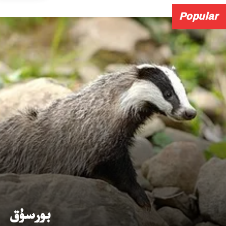
Popular
بورسۇق