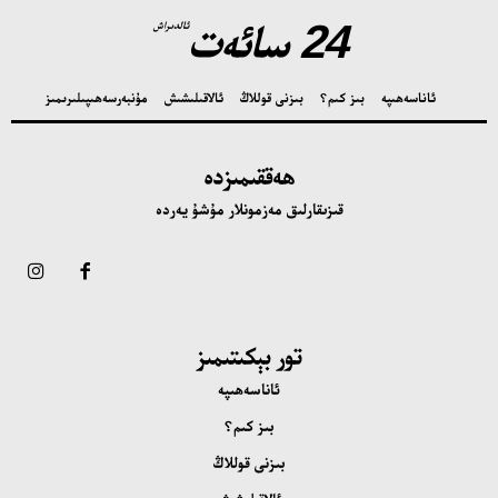
24 سائەت
ئالدىراش
ئاناسەھىپە
بىز كىم؟
بىزنى قوللاڭ
ئالاقىلىشىش
مۇنبەر
سەھىپىلىرىمىز
ھەققىمىزدە
قىزىقارلىق مەزمونلار مۇشۇ يەردە
تور بېكىتىمىز
ئاناسەھىپە
بىز كىم؟
بىزنى قوللاڭ