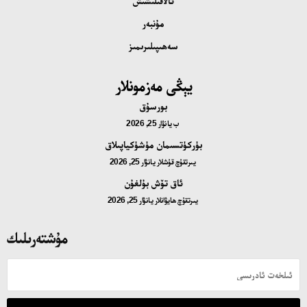
ئالاقىلىشىش
مۇنبەر
سەھىپىلىرىمىز
يېڭى مەزمونلار
بورسۇق
ب
يانۋار 25, 2026
بۈركۈتسىمان مۈشۈكياپىلاق
يىرتقۇچ قۇشلار
يانۋار 25, 2026
ئاق تۆش بۇلغۇن
يىرتقۇچ ھايۋانلار
يانۋار 25, 2026
مۇشتەرىلىك