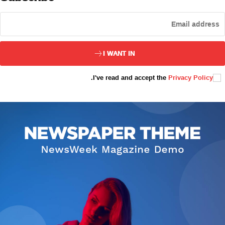
ئەزا بولاي
I WANT IN
.
I've read and accept the
Privacy Policy
تور بېكىتىمىز
ئاناسەھىپە
بىز كىم؟
بىزنى قوللاڭ
ئالاقىلىشىش
مۇنبەر
سەھىپىلىرىمىز