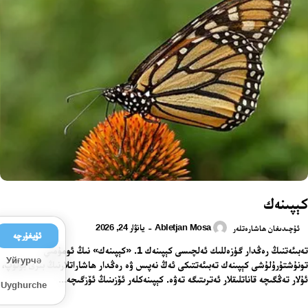
كېپىنەك
Abletjan Mosa
يانۋار 24, 2026
-
ئۇچىدىغان ھاشارەتلەر
ئۇيغۇرچە
تەبىئەتنىڭ رەڭدار گۈزەللىك ئەلچىسى كېپىنەك 1. «كېپىنەك» نىڭ ئومۇمىي
Уйғурчә
تونۇشتۇرۇلۇشى كېپىنەك تەبىئەتتىكى ئەڭ نەپىس ۋە رەڭدار ھاشاراتلارنىڭ بىرى بولۇپ،
ئۇلار تەڭگىچە قاناتلىقلار ئەترىتىگە تەۋە. كېپىنەكلەر ئۆزىنىڭ ئۆزگىچە...
Uyghurche