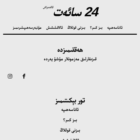
24 سائەت
ئالدىراش
ئاناسەھىپە
بىز كىم؟
بىزنى قوللاڭ
ئالاقىلىشىش
مۇنبەر
سەھىپىلىرىمىز
ھەققىمىزدە
قىزىقارلىق مەزمونلار مۇشۇ يەردە
تور بېكىتىمىز
ئاناسەھىپە
بىز كىم؟
بىزنى قوللاڭ