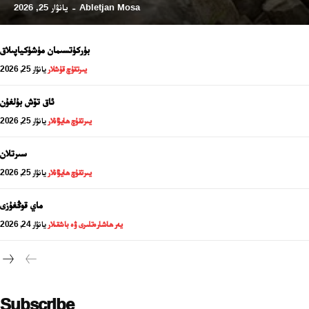
Abletjan Mosa
يانۋار 25, 2026
-
بۈركۈتسىمان مۈشۈكياپىلاق
يىرتقۇچ قۇشلار
يانۋار 25, 2026
ئاق تۆش بۇلغۇن
يىرتقۇچ ھايۋانلار
يانۋار 25, 2026
سىرتلان
يىرتقۇچ ھايۋانلار
يانۋار 25, 2026
24 سائەت ئەزالىق پىلانى
ماي قوڭغۇزى
يەر ھاشارەتلىرى ۋە باشقىلار
يانۋار 24, 2026
Subscribe