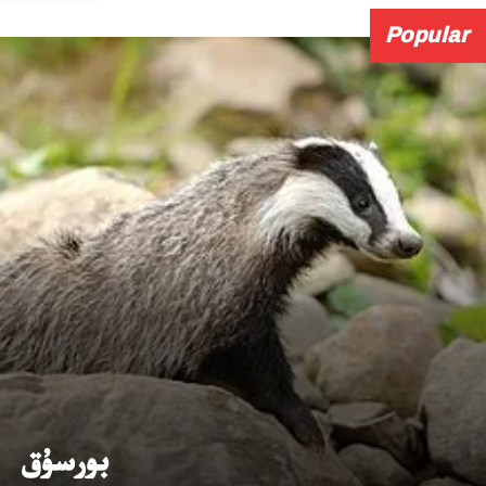
Popular
بورسۇق