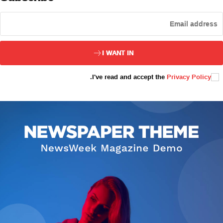
ئەزا بولاي
I WANT IN
.
I've read and accept the
Privacy Policy
تور بېكىتىمىز
ئاناسەھىپە
بىز كىم؟
بىزنى قوللاڭ
ئالاقىلىشىش
مۇنبەر
سەھىپىلىرىمىز