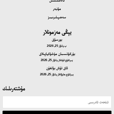
ئالاقىلىشىش
مۇنبەر
سەھىپىلىرىمىز
يېڭى مەزمونلار
بورسۇق
ب
يانۋار 25, 2026
بۈركۈتسىمان مۈشۈكياپىلاق
يىرتقۇچ قۇشلار
يانۋار 25, 2026
ئاق تۆش بۇلغۇن
يىرتقۇچ ھايۋانلار
يانۋار 25, 2026
مۇشتەرىلىك