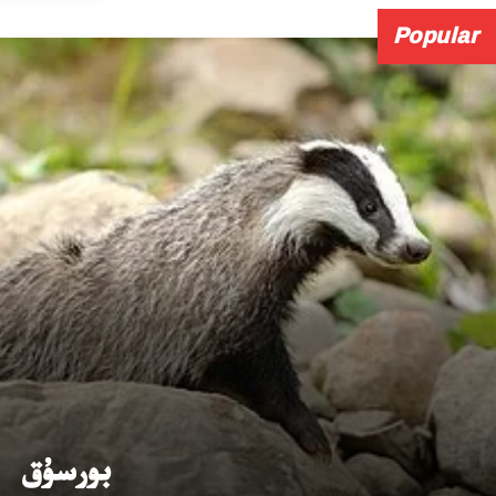
Popular
بورسۇق