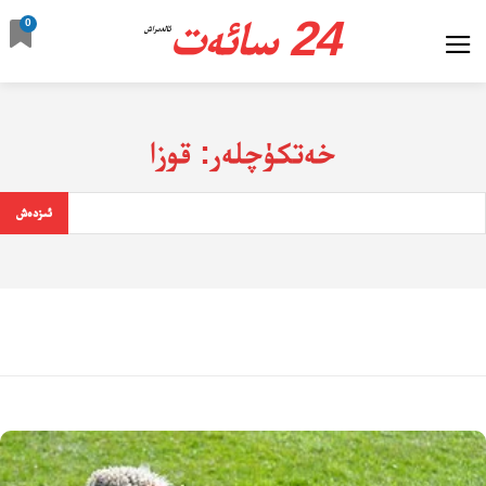
24 سائەت
0
ئالدىراش
خەتكۈچلەر:
قوزا
ئىزدەش