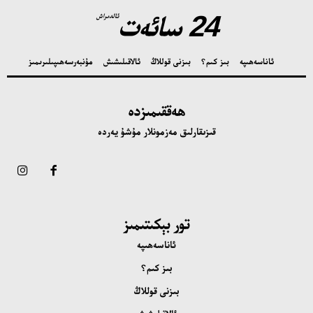
24 سائەت
ئالدىراش
ئاناسەھىپە
بىز كىم؟
بىزنى قوللاڭ
ئالاقىلىشىش
مۇنبەر
سەھىپىلىرىمىز
ھەققىمىزدە
قىزىقارلىق مەزمونلار مۇشۇ يەردە
تور بېكىتىمىز
ئاناسەھىپە
بىز كىم؟
بىزنى قوللاڭ