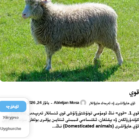
قوي
Abletjan Mosa
يانۋار 24, 2026
-
ئۆي ھايۋانلىرى ۋە ئەرمەك ھايۋانلار
ئۇيغۇرچە
قوي 1. «قوي» نىڭ ئومۇمىي تونۇشتۇرۇلۇشى قوي ئىنسانلار تەرىپىدىن ئەڭ بالدۇر
Уйғурчә
كۆندۈرۈلگەن ۋە بېقىلغان، ئىقتىسادىي قىممىتى ئىنتايىن يۇقىرى بولغان سۈت ئەمگۈچى
ئۆي ھايۋانلىرى (Domesticated animals) نىڭ...
Uyghurche