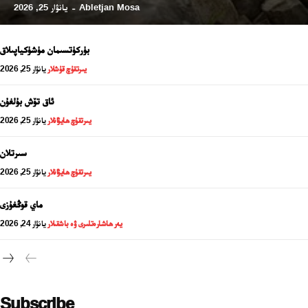
Abletjan Mosa
يانۋار 25, 2026
-
بۈركۈتسىمان مۈشۈكياپىلاق
يىرتقۇچ قۇشلار
يانۋار 25, 2026
ئاق تۆش بۇلغۇن
يىرتقۇچ ھايۋانلار
يانۋار 25, 2026
سىرتلان
يىرتقۇچ ھايۋانلار
يانۋار 25, 2026
24 سائەت ئەزالىق پىلانى
ماي قوڭغۇزى
يەر ھاشارەتلىرى ۋە باشقىلار
يانۋار 24, 2026
Subscribe