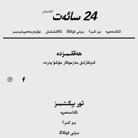
24 سائەت
ئالدىراش
ئاناسەھىپە
بىز كىم؟
بىزنى قوللاڭ
ئالاقىلىشىش
مۇنبەر
سەھىپىلىرىمىز
ھەققىمىزدە
قىزىقارلىق مەزمونلار مۇشۇ يەردە
تور بېكىتىمىز
ئاناسەھىپە
بىز كىم؟
بىزنى قوللاڭ