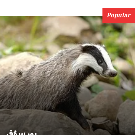
Popular
بورسۇق