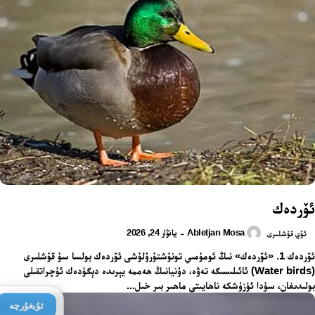
ئۆردەك
Abletjan Mosa
يانۋار 24, 2026
-
ئۆي قۇشلىرى
ئۆردەك 1. «ئۆردەك» نىڭ ئومۇمىي تونۇشتۇرۇلۇشى ئۆردەك بولسا سۇ قۇشلىرى
(Water birds) ئائىلىسىگە تەۋە، دۇنيانىڭ ھەممە يېرىدە دېگۈدەك ئۇچراتقىلى
بولىدىغان، سۇدا ئۈزۈشكە ناھايىتى ماھىر بىر خىل...
ئۇيغۇرچە