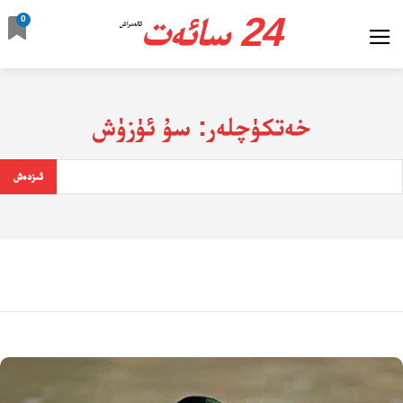
24 سائەت
0
ئالدىراش
خەتكۈچلەر:
سۇ ئۈزۈش
ئىزدەش