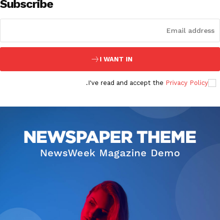
Subscribe
ئاناسەھىپە
بىز كىم؟
بىزنى قوللاڭ
I WANT IN
ئالاقىلىشىش
مۇنبەر
.
I've read and accept the
Privacy Policy
سەھىپىلىرىمىز