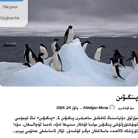
Уйғурчә
Uyghurche
پىنگىۋىن
Abletjan Mosa
يانۋار 24, 2026
-
سۇ قۇشلىرى
مۇزلۇق دۇنياسىنىڭ ئەقىللىق ساھىبلىرى پىنگىۋىن 1. «پىنگىۋىن» نىڭ ئومۇمىي
تونۇشتۇرۇلۇشى پىنگىۋىن بولسا قۇشلار سىنىپىغا تەۋە، ئەمما ئۇچالمىغان، سۇدا
ئۈزۈشكە ئالاھىدە ماسلاشقان دېڭىز قۇشىدۇر. ئۇلار ئاساسلىقى جەنۇبىي يېرىم...