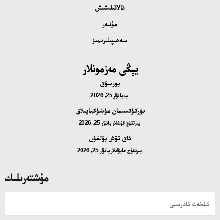
ئالاقىلىشىش
مۇنبەر
سەھىپىلىرىمىز
يېڭى مەزمونلار
بورسۇق
ب
يانۋار 25, 2026
بۈركۈتسىمان مۈشۈكياپىلاق
يىرتقۇچ قۇشلار
يانۋار 25, 2026
ئاق تۆش بۇلغۇن
يىرتقۇچ ھايۋانلار
يانۋار 25, 2026
مۇشتەرىلىك