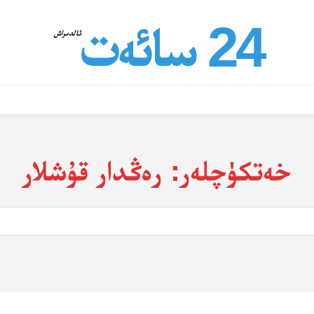
24 سائەت
ئالدىراش
خەتكۈچلەر:
رەڭدار قۇشلار