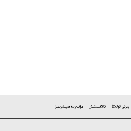
بىزنى قوللاڭ
ئالاقىلىشىش
مۇنبەر
سەھىپىلىرىمىز