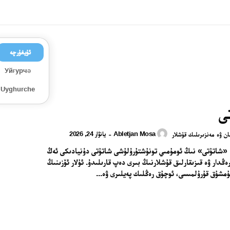
ئۇيغۇرچە
Уйғурчә
Uyghurche
ى
Abletjan Mosa
يانۋار 24, 2026
-
ان ۋە مەنزىرىلىك قۇشلار
اتۇتى 1. «شاتۇتى» نىڭ ئومۇمىي تونۇشتۇرۇلۇشى شاتۇتى دۇنيادىكى ئەڭ
رەڭدار ۋە قىزىقارلىق قۇشلارنىڭ بىرى دەپ قارىلىدۇ. ئۇلار ئۆزىنىڭ
ۇمشۇق قۇرۇلمىسى، ئوچۇق رەڭلىك پەيلىرى ۋە...