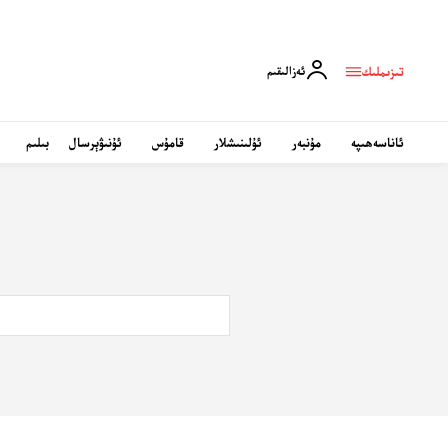
تىزىملىك
ئەزالىقىم
ئاناسەھىپە
مۇنبەر
ئۇلىنىشلار
قامۇس
ئۇنىۋېرسال
بىلىم