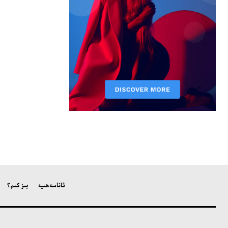
ئاناسەھىپە
بىز كىم؟