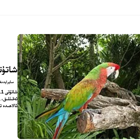
شاتۇت
سايرايدىغ
ش
ئەقىللىق، 
ئالاھىدە ت