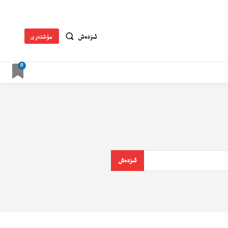
ئىزدەش
مۇشتەرى
0
ئىزدەش