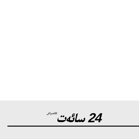
24 سائەت
ئالدىراش