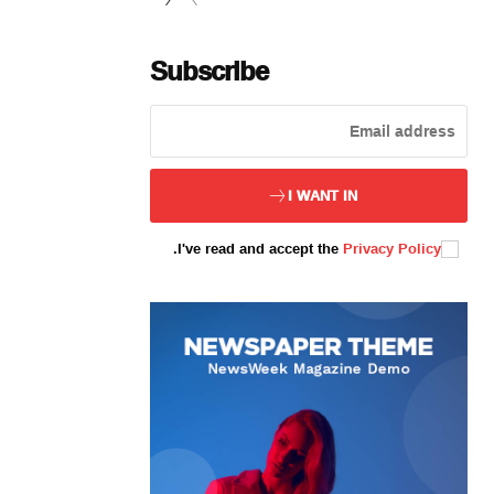
Subscribe
ئەزا بولاي
I WANT IN
.
I've read and accept the
Privacy Policy