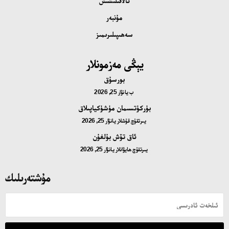
ئالاقىلىشىش
مۇنبەر
سەھىپىلىرىمىز
يېڭى مەزمونلار
بورسۇق
ب
يانۋار 25, 2026
بۈركۈتسىمان مۈشۈكياپىلاق
يىرتقۇچ قۇشلار
يانۋار 25, 2026
ئاق تۆش بۇلغۇن
يىرتقۇچ ھايۋانلار
يانۋار 25, 2026
مۇشتەرىلىك