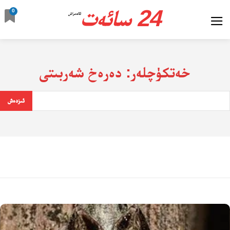
24 سائەت
0
ئالدىراش
خەتكۈچلەر:
دەرەخ شەربىتى
ئىزدەش