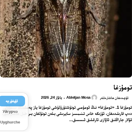
تومۇزغا
Abletjan Mosa
يانۋار 24, 2026
-
ئۇچىدىغان ھاشارەتلەر
ئۇيغۇرچە
تومۇزغا 1. «تومۇزغا» نىڭ ئومۇمىي تونۇشتۇرۇلۇشى تومۇزغا ياز پەسلىنىڭ سىمۋولى
Уйғурчә
دەپ قارىلىدىغان، ئۆزىگە خاس تىنىمسىز سايرىشى بىلەن تونۇلغان بىر خىل ھاشاراتتۇر.
ئۇلار جاراڭلىق ئاۋازى ئارقىلىق ئىسسىق...
Uyghurche