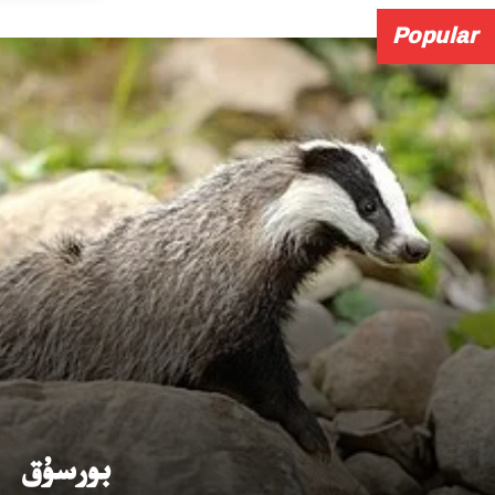
Popular
بورسۇق