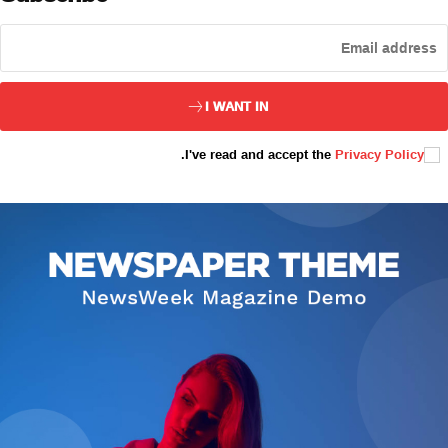
ئەزا بولاي
I WANT IN
.
I've read and accept the
Privacy Policy
تور بېكىتىمىز
ئاناسەھىپە
بىز كىم؟
بىزنى قوللاڭ
ئالاقىلىشىش
مۇنبەر
سەھىپىلىرىمىز