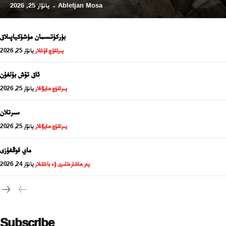
Abletjan Mosa
يانۋار 25, 2026
-
بۈركۈتسىمان مۈشۈكياپىلاق
يىرتقۇچ قۇشلار
يانۋار 25, 2026
ئاق تۆش بۇلغۇن
يىرتقۇچ ھايۋانلار
يانۋار 25, 2026
سىرتلان
يىرتقۇچ ھايۋانلار
يانۋار 25, 2026
24 سائەت ئەزالىق پىلانى
ماي قوڭغۇزى
يەر ھاشارەتلىرى ۋە باشقىلار
يانۋار 24, 2026
Subscribe