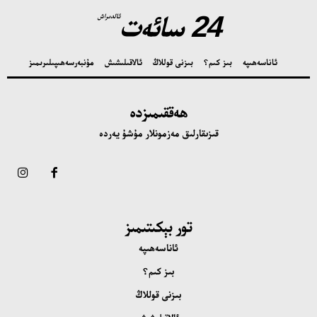
24 سائەت
ئالدىراش
ئاناسەھىپە
بىز كىم؟
بىزنى قوللاڭ
ئالاقىلىشىش
مۇنبەر
سەھىپىلىرىمىز
ھەققىمىزدە
قىزىقارلىق مەزمونلار مۇشۇ يەردە
تور بېكىتىمىز
ئاناسەھىپە
بىز كىم؟
بىزنى قوللاڭ