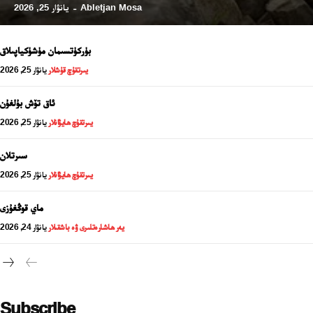
Abletjan Mosa
يانۋار 25, 2026
-
بۈركۈتسىمان مۈشۈكياپىلاق
يىرتقۇچ قۇشلار
يانۋار 25, 2026
ئاق تۆش بۇلغۇن
يىرتقۇچ ھايۋانلار
يانۋار 25, 2026
سىرتلان
يىرتقۇچ ھايۋانلار
يانۋار 25, 2026
24 سائەت ئەزالىق پىلانى
ماي قوڭغۇزى
يەر ھاشارەتلىرى ۋە باشقىلار
يانۋار 24, 2026
Subscribe