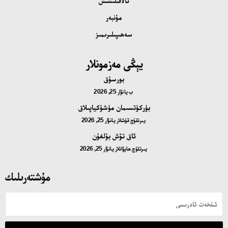
ئالاقىلىشىش
مۇنبەر
سەھىپىلىرىمىز
يېڭى مەزمونلار
بورسۇق
ب
يانۋار 25, 2026
بۈركۈتسىمان مۈشۈكياپىلاق
يىرتقۇچ قۇشلار
يانۋار 25, 2026
ئاق تۆش بۇلغۇن
يىرتقۇچ ھايۋانلار
يانۋار 25, 2026
مۇشتەرىلىك