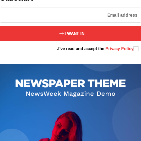
ئەزا بولاي
I WANT IN
.
I've read and accept the
Privacy Policy
تور بېكىتىمىز
ئاناسەھىپە
بىز كىم؟
بىزنى قوللاڭ
ئالاقىلىشىش
مۇنبەر
سەھىپىلىرىمىز