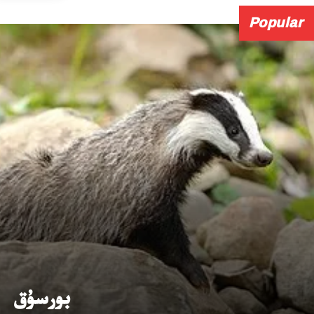
Popular
بورسۇق