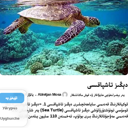
دېڭىز تاشپاقىسى
Abletjan Mosa
يانۋار 24, 2026
-
يەر بېغىرلىغۇچى ھايۋانلار ۋە قوش ماكانلىقلار
ئۇيغۇرچە
ئوكيانلارنىڭ قەدىمىي ساياھەتچىلىرى دېڭىز تاشپاقىسى 1. «دېڭىز تاشپاقىسى» نىڭ
Уйғурчә
ئومۇمىي تونۇشتۇرۇلۇشى دېڭىز تاشپاقىسى (Sea Turtle) يەر شارىدىكى ئەڭ
قەدىمىي مەۋجۇتاتلارنىڭ بىرى بولۇپ، تەخمىنەن 110 مىليون يىلدىن ئارتۇق...
Uyghurche