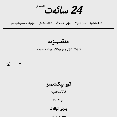
24 سائەت
ئالدىراش
ئاناسەھىپە
بىز كىم؟
بىزنى قوللاڭ
ئالاقىلىشىش
مۇنبەر
سەھىپىلىرىمىز
ھەققىمىزدە
قىزىقارلىق مەزمونلار مۇشۇ يەردە
تور بېكىتىمىز
ئاناسەھىپە
بىز كىم؟
بىزنى قوللاڭ