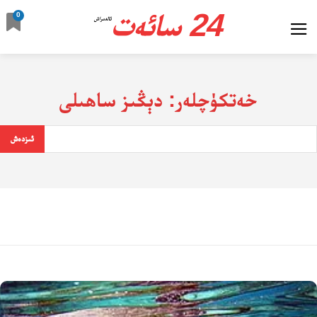
24 سائەت
0
ئالدىراش
خەتكۈچلەر:
دېڭىز ساھىلى
ئىزدەش