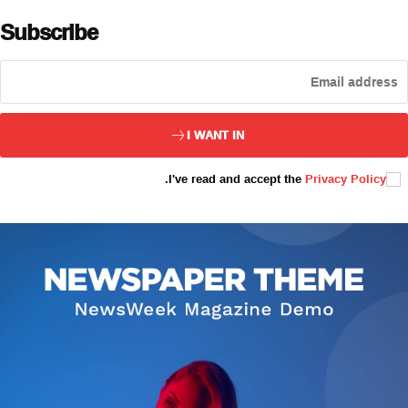
Subscribe
ئەزا بولاي
I WANT IN
.
I've read and accept the
Privacy Policy
تور بېكىتىمىز
ئاناسەھىپە
بىز كىم؟
بىزنى قوللاڭ
ئالاقىلىشىش
مۇنبەر
سەھىپىلىرىمىز