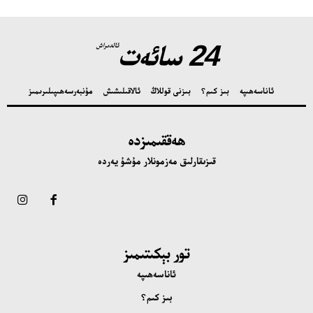
24 سائەت
ئالدىراش
ئاناسەھىپە
بىز كىم؟
بىزنى قوللاڭ
ئالاقىلىشىش
مۇنبەر
سەھىپىلىرىمىز
ھەققىمىزدە
قىزىقارلىق مەزمونلار مۇشۇ يەردە
تور بېكىتىمىز
ئاناسەھىپە
بىز كىم؟