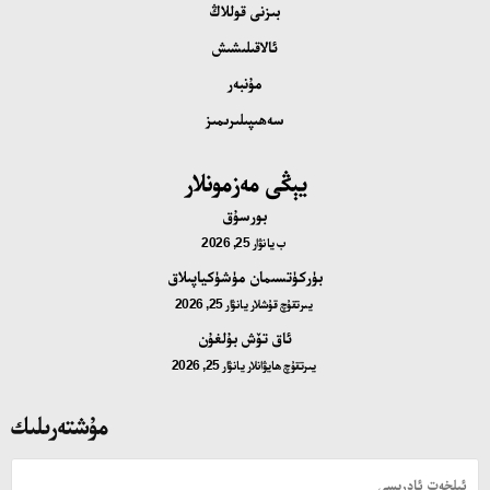
بىزنى قوللاڭ
ئالاقىلىشىش
مۇنبەر
سەھىپىلىرىمىز
يېڭى مەزمونلار
بورسۇق
ب
يانۋار 25, 2026
بۈركۈتسىمان مۈشۈكياپىلاق
يىرتقۇچ قۇشلار
يانۋار 25, 2026
ئاق تۆش بۇلغۇن
يىرتقۇچ ھايۋانلار
يانۋار 25, 2026
مۇشتەرىلىك