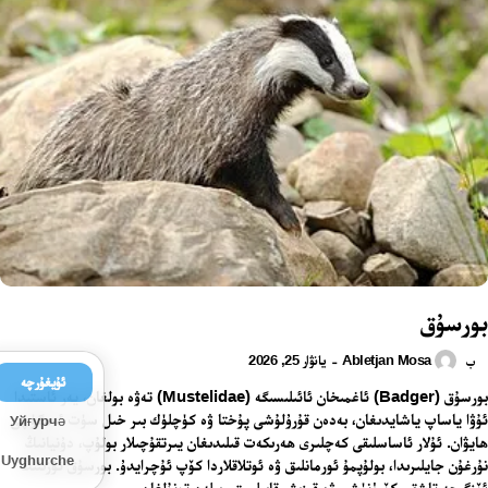
بورسۇق
Abletjan Mosa
يانۋار 25, 2026
-
ب
ئۇيغۇرچە
بورسۇق (Badger) ئاغمىخان ئائىلىسىگە (Mustelidae) تەۋە بولغان، يەر ئاستىدا
ئۇۋا ياساپ ياشايدىغان، بەدەن قۇرۇلۇشى پۇختا ۋە كۈچلۈك بىر خىل سۈت ئەمگۈچى
Уйғурчә
ھايۋان. ئۇلار ئاساسلىقى كەچلىرى ھەرىكەت قىلىدىغان يىرتقۇچىلار بولۇپ، دۇنيانىڭ
Uyghurche
نۇرغۇن جايلىرىدا، بولۇپمۇ ئورمانلىق ۋە ئوتلاقلاردا كۆپ ئۇچرايدۇ. بورسۇق ئۆزىنىڭ
ئۆزگىچە تاشقى كۆرۈنۈشى ۋە قېزىش قابىلىيىتى بىلەن تونۇلغان.