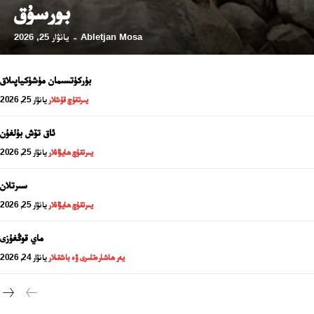
بورسۇق
Abletjan Mosa
يانۋار 25, 2026
-
بۈركۈتسىمان مۈشۈكياپىلاق
يىرتقۇچ قۇشلار
يانۋار 25, 2026
ئاق تۆش بۇلغۇن
يىرتقۇچ ھايۋانلار
يانۋار 25, 2026
سىرتلان
يىرتقۇچ ھايۋانلار
يانۋار 25, 2026
24 سائەت ئەزالىق پىلانى
ماي قوڭغۇزى
يەر ھاشارەتلىرى ۋە باشقىلار
يانۋار 24, 2026