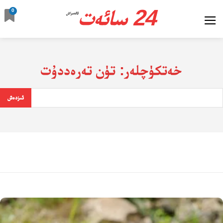
24 سائەت
0
ئالدىراش
خەتكۈچلەر:
تۈن تەرەددۇت
ئىزدەش