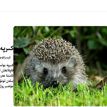
كىرپە
كېمىرگۈچى
كىرپە بولس
ئاستا ھەرى
بىلەن تونۇ
مۇھىم رول 