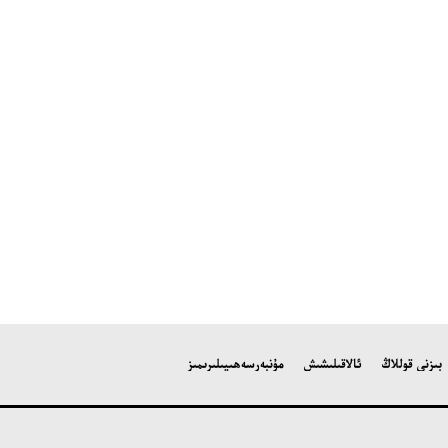
بىزنى قوللاڭ
ئالاقىلىشىش
مۇنبەر
سەھىپىلىرىمىز