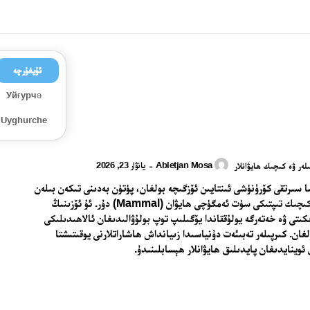
ئۇيغۇرچە
Уйғурчә
Uyghurche
Abletjan Mosa
يانۋار 23, 2026
-
لەر ۋە كىچىك ھايۋانلار
ا سىرتقى كۆرۈنۈشى ئىنتايىن ئۆزگىچە بولغان، پۈتۈن بەدىنى تىكەن بىلەن
قاپلانغان كىچىك تىپتىكى سۈت ئەمگۈچى ھايۋان (Mammal) دۇر. ئۇ ئۆزىنىڭ
كىتى ۋە خەتەرگە يولۇققاندا يۆگىلىپ توپ بولۇۋالىدىغان ئالاھىدىلىكى
لغان. كىرپىلەر تەبىئەت دۇنياسىدا زىيانداش ھاشاراتلارنى يوقىتىشتا
ئوينايدىغان پايدىلىق ھايۋانلار ھېسابلىنىدۇ.