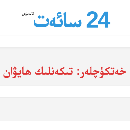
24 سائەت
ئالدىراش
خەتكۈچلەر:
تىكەنلىك ھايۋان