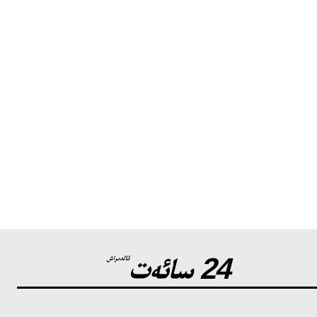
24 سائەت
ئالدىراش