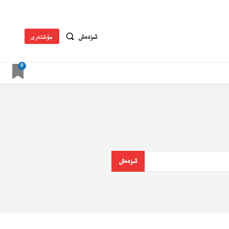
ئىزدەش
مۇشتەرى
0
ئىزدەش