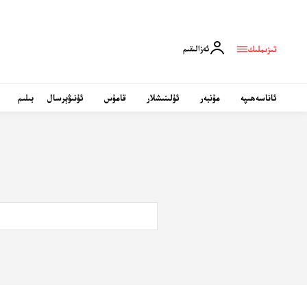
تىزىملىك
ئەزالىقىم
ئاناسەھىپە
مۇنبەر
ئۇلىنىشلار
قامۇس
ئۇنىۋېرسال
بىلىم