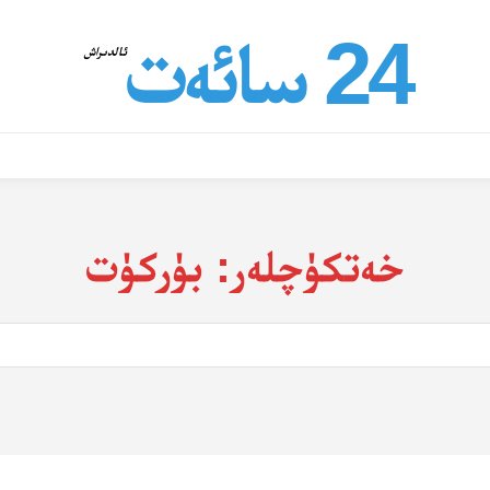
24 سائەت
ئالدىراش
خەتكۈچلەر:
بۈركۈت