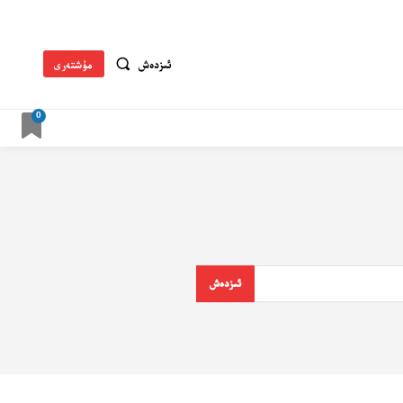
ئىزدەش
مۇشتەرى
0
ئىزدەش