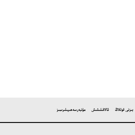
بىزنى قوللاڭ
ئالاقىلىشىش
مۇنبەر
سەھىپىلىرىمىز