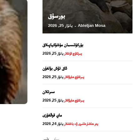
بورسۇق
Abletjan Mosa
يانۋار 25, 2026
-
بۈركۈتسىمان مۈشۈكياپىلاق
يىرتقۇچ قۇشلار
يانۋار 25, 2026
ئاق تۆش بۇلغۇن
يىرتقۇچ ھايۋانلار
يانۋار 25, 2026
24 سائەت ئەزالىق پىلانى
سىرتلان
يىرتقۇچ ھايۋانلار
يانۋار 25, 2026
ماي قوڭغۇزى
يەر ھاشارەتلىرى ۋە باشقىلار
يانۋار 24, 2026