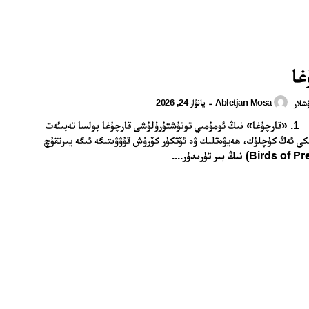
غا
Abletjan Mosa
يانۋار 24, 2026
-
شلار
قارچۇغا 1. «قارچۇغا» نىڭ ئومۇمىي تونۇشتۇرۇلۇشى قارچۇغا بولسا تەبىئەت
ى ئەڭ كۈچلۈك، ھەيۋەتلىك ۋە ئۆتكۈر كۆرۈش قۇۋۋىتىگە ئىگە يىرتقۇچ