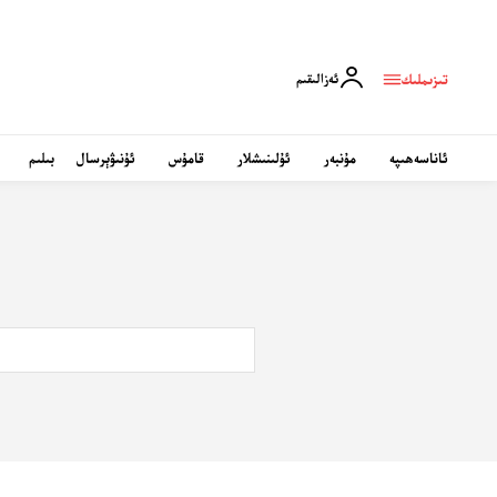
تىزىملىك
ئەزالىقىم
ئاناسەھىپە
مۇنبەر
ئۇلىنىشلار
قامۇس
ئۇنىۋېرسال
بىلىم