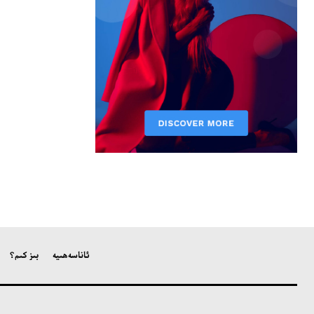
ئاناسەھىپە
بىز كىم؟