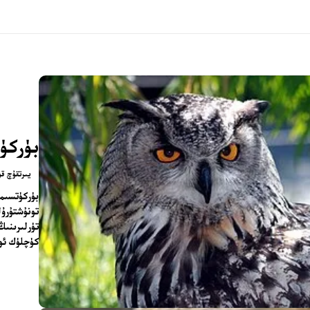
بۈركۈ
يىرتقۇچ قۇ
تونۇشتۇرۇل
تۈرلىرىنىڭ
كۈچلۈك ئوۋ