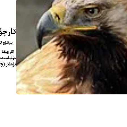
قارچۇ
يىرتقۇچ قۇ
دۇنياسىدىك
قۇشلار (Birds of Prey) نىڭ بىر تۈرىدۇر....
تور بېكىتىمىز
ئاناسەھىپە
بىز كىم؟
بىزنى قوللاڭ
ئالاقىلىشىش