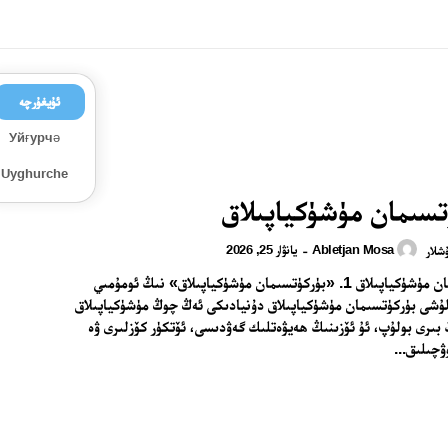
ئۇيغۇرچە
Уйғурчә
Uyghurche
تسىمان مۈشۈكياپىلاق
Abletjan Mosa
يانۋار 25, 2026
-
شلار
بۈركۈتسىمان مۈشۈكياپىلاق 1. «بۈركۈتسىمان مۈشۈكياپىلاق» نىڭ ئومۇمىي
ۇشى بۈركۈتسىمان مۈشۈكياپىلاق دۇنيادىكى ئەڭ چوڭ مۈشۈكياپىلاق
 بىرى بولۇپ، ئۇ ئۆزىنىڭ ھەيۋەتلىك گەۋدىسى، ئۆتكۈر كۆزلىرى ۋە
چىلىق...