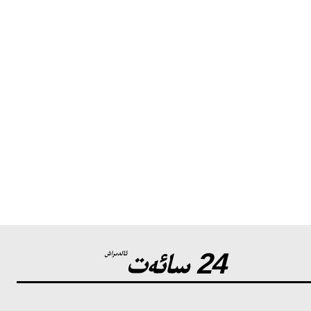
24 سائەت
ئالدىراش