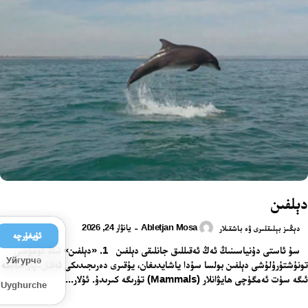
دېلفىن
Abletjan Mosa
يانۋار 24, 2026
-
دېڭىز بېلىقلىرى ۋە باشقىلار
ئۇيغۇرچە
سۇ ئاستى دۇنياسىنىڭ ئەڭ ئەقىللىق جانلىقى دېلفىن 1. «دېلفىن» نىڭ ئومۇمىي
Уйғурчә
تونۇشتۇرۇلۇشى دېلفىن بولسا سۇدا ياشايدىغان، يۇقىرى دەرىجىدىكى ئەقىل-پاراسەتكە
ئىگە سۈت ئەمگۈچى ھايۋانلار (Mammals) تۈرىگە كىرىدۇ. ئۇلار...
Uyghurche