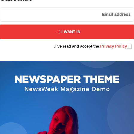
ئەزا بولاي
I WANT IN
.
I've read and accept the
Privacy Policy
تور بېكىتىمىز
ئاناسەھىپە
بىز كىم؟
بىزنى قوللاڭ
ئالاقىلىشىش
مۇنبەر
سەھىپىلىرىمىز