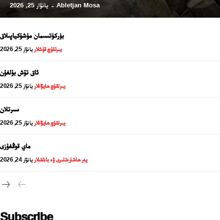
Abletjan Mosa
يانۋار 25, 2026
-
بۈركۈتسىمان مۈشۈكياپىلاق
يىرتقۇچ قۇشلار
يانۋار 25, 2026
ئاق تۆش بۇلغۇن
يىرتقۇچ ھايۋانلار
يانۋار 25, 2026
سىرتلان
يىرتقۇچ ھايۋانلار
يانۋار 25, 2026
24 سائەت ئەزالىق پىلانى
ماي قوڭغۇزى
يەر ھاشارەتلىرى ۋە باشقىلار
يانۋار 24, 2026
Subscribe