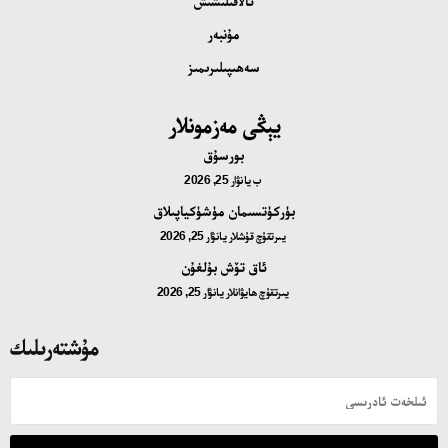
ئالاقىلىشىش
مۇنبەر
سەھىپىلىرىمىز
يېڭى مەزمونلار
بورسۇق
ب
يانۋار 25, 2026
بۈركۈتسىمان مۈشۈكياپىلاق
يىرتقۇچ قۇشلار
يانۋار 25, 2026
ئاق تۆش بۇلغۇن
يىرتقۇچ ھايۋانلار
يانۋار 25, 2026
مۇشتەرىلىك