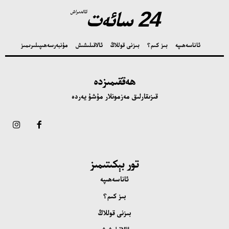
24 سائەت
ئالدىراش
ئاناسەھىپە
بىز كىم؟
بىزنى قوللاڭ
ئالاقىلىشىش
مۇنبەر
سەھىپىلىرىمىز
ھەققىمىزدە
قىزىقارلىق مەزمونلار مۇشۇ يەردە
تور بېكىتىمىز
ئاناسەھىپە
بىز كىم؟
بىزنى قوللاڭ