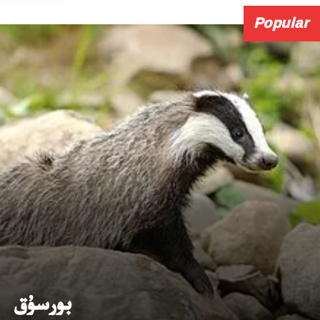
Popular
بورسۇق