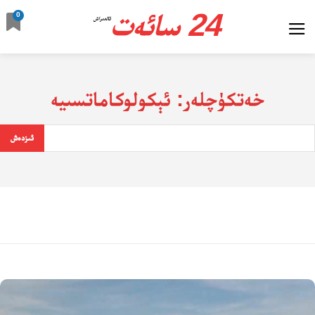
24 سائەت
0
ئالدىراش
خەتكۈچلەر:
ئېكولوكاماتسىيە
ئىزدەش