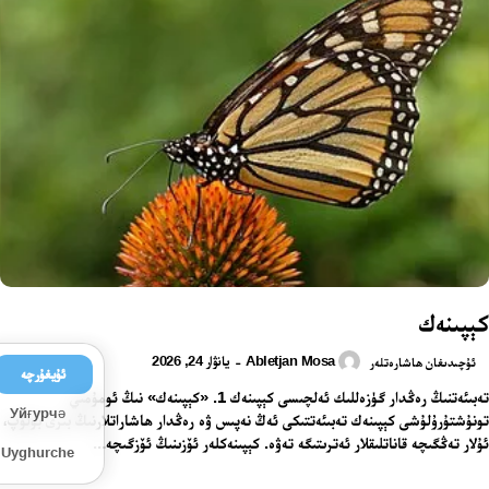
كېپىنەك
Abletjan Mosa
يانۋار 24, 2026
-
ئۇچىدىغان ھاشارەتلەر
ئۇيغۇرچە
تەبىئەتنىڭ رەڭدار گۈزەللىك ئەلچىسى كېپىنەك 1. «كېپىنەك» نىڭ ئومۇمىي
Уйғурчә
تونۇشتۇرۇلۇشى كېپىنەك تەبىئەتتىكى ئەڭ نەپىس ۋە رەڭدار ھاشاراتلارنىڭ بىرى بولۇپ،
ئۇلار تەڭگىچە قاناتلىقلار ئەترىتىگە تەۋە. كېپىنەكلەر ئۆزىنىڭ ئۆزگىچە...
Uyghurche