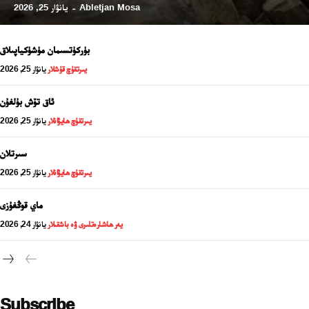
Abletjan Mosa
يانۋار 25, 2026
-
بۈركۈتسىمان مۈشۈكياپىلاق
يىرتقۇچ قۇشلار
يانۋار 25, 2026
ئاق تۆش بۇلغۇن
يىرتقۇچ ھايۋانلار
يانۋار 25, 2026
سىرتلان
يىرتقۇچ ھايۋانلار
يانۋار 25, 2026
24 سائەت ئەزالىق پىلانى
ماي قوڭغۇزى
يەر ھاشارەتلىرى ۋە باشقىلار
يانۋار 24, 2026
Subscribe