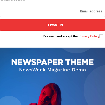
ئەزا بولاي
I WANT IN
.
I've read and accept the
Privacy Policy
تور بېكىتىمىز
ئاناسەھىپە
بىز كىم؟
بىزنى قوللاڭ
ئالاقىلىشىش
مۇنبەر
سەھىپىلىرىمىز