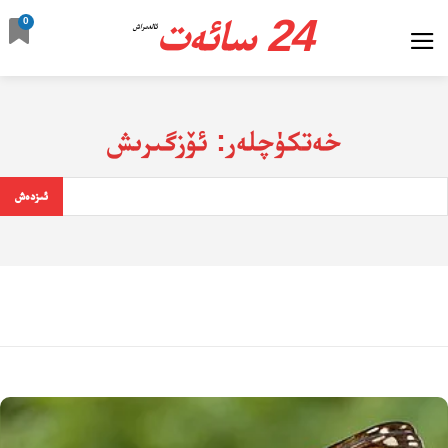
24 سائەت
0
ئالدىراش
خەتكۈچلەر:
ئۆزگىرىش
ئىزدەش