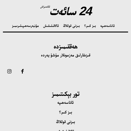
24 سائەت
ئالدىراش
ئاناسەھىپە
بىز كىم؟
بىزنى قوللاڭ
ئالاقىلىشىش
مۇنبەر
سەھىپىلىرىمىز
ھەققىمىزدە
قىزىقارلىق مەزمونلار مۇشۇ يەردە
تور بېكىتىمىز
ئاناسەھىپە
بىز كىم؟
بىزنى قوللاڭ