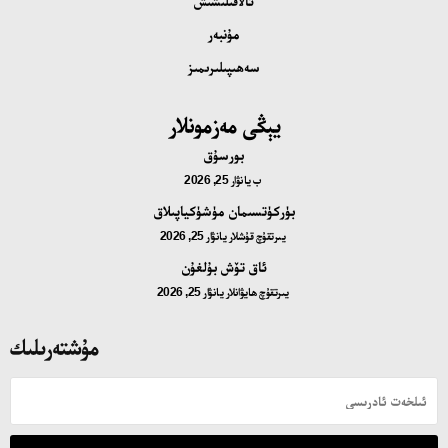
ئالاقىلىشىش
مۇنبەر
سەھىپىلىرىمىز
يېڭى مەزمونلار
بورسۇق
ب
يانۋار 25, 2026
بۈركۈتسىمان مۈشۈكياپىلاق
يىرتقۇچ قۇشلار
يانۋار 25, 2026
ئاق تۆش بۇلغۇن
يىرتقۇچ ھايۋانلار
يانۋار 25, 2026
مۇشتەرىلىك