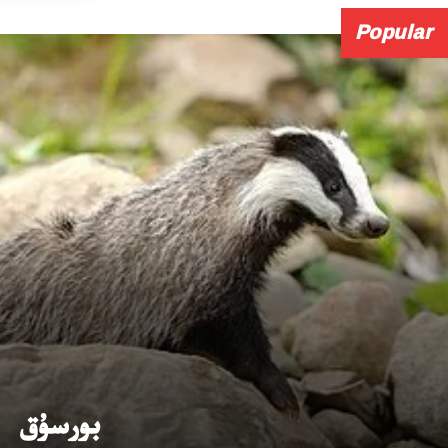
Popular
بورسۇق