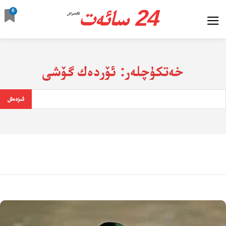
24 سائەت
0
ئالدىراش
خەتكۈچلەر:
ئۆردەك گۆشى
ئىزدەش