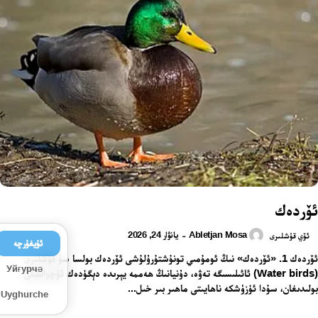
ئۆردەك
Abletjan Mosa
يانۋار 24, 2026
-
ئۆي قۇشلىرى
ئۇيغۇرچە
ئۆردەك 1. «ئۆردەك» نىڭ ئومۇمىي تونۇشتۇرۇلۇشى ئۆردەك بولسا سۇ قۇشلىرى
Уйғурчә
(Water birds) ئائىلىسىگە تەۋە، دۇنيانىڭ ھەممە يېرىدە دېگۈدەك ئۇچراتقىلى
بولىدىغان، سۇدا ئۈزۈشكە ناھايىتى ماھىر بىر خىل...
Uyghurche