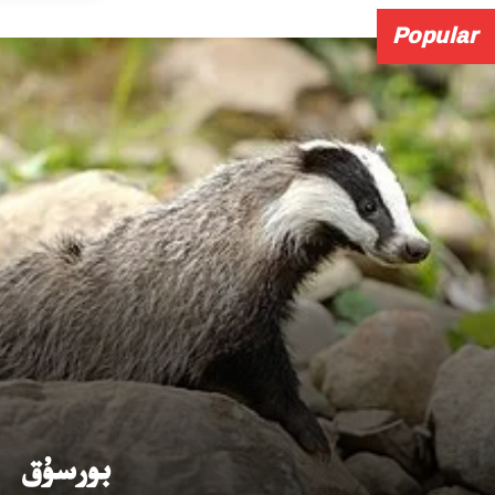
Popular
بورسۇق