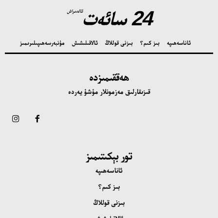
24 سائەت
ئالدىراش
ئاناسەھىپە
بىز كىم؟
بىزنى قوللاڭ
ئالاقىلىشىش
مۇنبەر
سەھىپىلىرىمىز
ھەققىمىزدە
قىزىقارلىق مەزمونلار مۇشۇ يەردە
تور بېكىتىمىز
ئاناسەھىپە
بىز كىم؟
بىزنى قوللاڭ