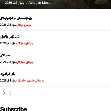
Abletjan Mosa
يانۋار 25, 2026
-
بۈركۈتسىمان مۈشۈكياپىلاق
يىرتقۇچ قۇشلار
يانۋار 25, 2026
ئاق تۆش بۇلغۇن
يىرتقۇچ ھايۋانلار
يانۋار 25, 2026
سىرتلان
يىرتقۇچ ھايۋانلار
يانۋار 25, 2026
24 سائەت ئەزالىق پىلانى
ماي قوڭغۇزى
يەر ھاشارەتلىرى ۋە باشقىلار
يانۋار 24, 2026
Subscribe