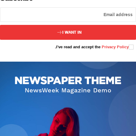
ئەزا بولاي
I WANT IN
.
I've read and accept the
Privacy Policy
تور بېكىتىمىز
ئاناسەھىپە
بىز كىم؟
بىزنى قوللاڭ
ئالاقىلىشىش
مۇنبەر
سەھىپىلىرىمىز