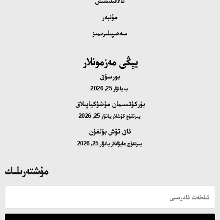
ئالاقىلىشىش
مۇنبەر
سەھىپىلىرىمىز
يېڭى مەزمونلار
بورسۇق
ب
يانۋار 25, 2026
بۈركۈتسىمان مۈشۈكياپىلاق
يىرتقۇچ قۇشلار
يانۋار 25, 2026
ئاق تۆش بۇلغۇن
يىرتقۇچ ھايۋانلار
يانۋار 25, 2026
مۇشتەرىلىك