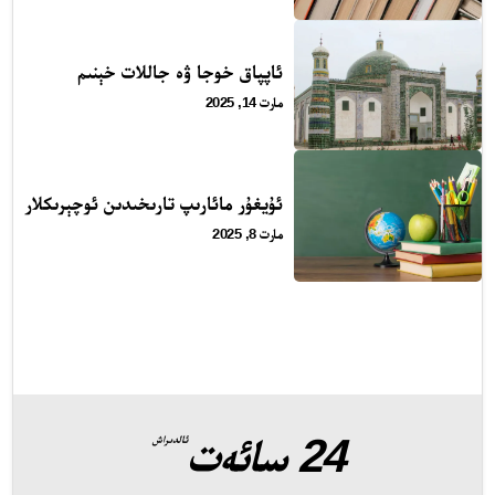
24 سائەت ئەزالىق پىلانى
ئاپپاق خوجا ۋە جاللات خېنىم
مارت 14, 2025
ئۇيغۇر مائارىپ تارىخىدىن ئوچېرىكلار
مارت 8, 2025
ئەزا بولاي
24 سائەت
ئالدىراش
تور بېكىتىمىز