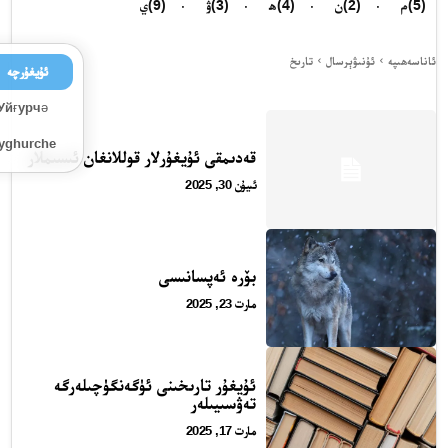
(5)
م
(2)
ن
(4)
ھ
(3)
ۋ
(9)
ي
ئاناسەھىپە
ئۇنىۋېرسال
تارىخ
ئۇيغۇرچە
Уйғурчә
Uyghurche
قەدىمقى ئۇيغۇرلار قوللانغان ئىسىملار
ئىيۇن 30, 2025
بۆرە ئەپسانىسى
مارت 23, 2025
ئۇيغۇر تارىخىنى ئۈگەنگۈچىلەرگە
تەۋسىيىلەر
مارت 17, 2025