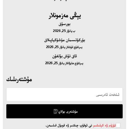
يېڭى مەزمونلار
بورسۇق
ب
يانۋار 25, 2026
بۈركۈتسىمان مۈشۈكياپىلاق
يىرتقۇچ قۇشلار
يانۋار 25, 2026
ئاق تۆش بۇلغۇن
يىرتقۇچ ھايۋانلار
يانۋار 25, 2026
مۇشتەرىلىك
مۇشتەرى بولاي
تۈزۈم ۋە كېلىشىم
نى ئوقۇپ چىقتىم ۋە قوبۇل قىلىمەن.